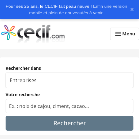
Pour ses 25 ans, le CECIF fait peau neuve !
Enfin une version
×
mobile et plein de nouveautés à venir.
Menu
Rechercher dans
Votre recherche
Rechercher