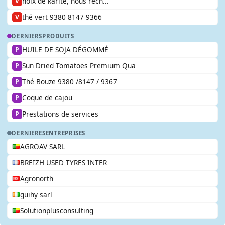
noix de karité, nous rech...
V
thé vert 9380 8147 9366
V
DERNIERS
PRODUITS
HUILE DE SOJA DÉGOMMÉ
P
Sun Dried Tomatoes Premium Qua
P
Thé Bouze 9380 /8147 / 9367
P
Coque de cajou
P
Prestations de services
P
DERNIERES
ENTREPRISES
AGROAV SARL
BREIZH USED TYRES INTER
Agronorth
guihy sarl
Solutionplusconsulting