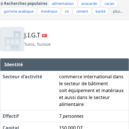
Recherches populaires
alimentation
anacarde
cacao
gomme arabique
minéraux
riz
ciment
karité
plus…
J.I.G.T
Tunis, Tunisie
Identité
Secteur d'activité
commerce international dans
le secteur de bâtiment
soit équipement et matériaux
et aussi dans le secteur
alimentaire
Effectif
7
personnes
Capital
150.000 DT