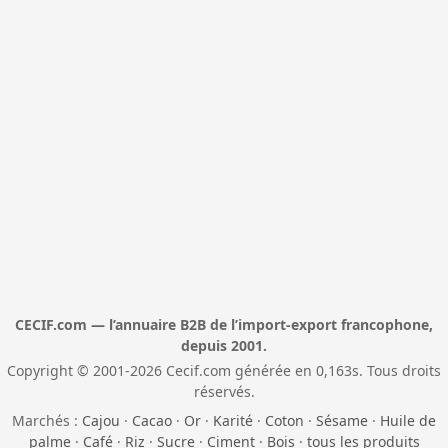
CECIF.com — l’annuaire B2B de l’import-export francophone,
depuis 2001.
Copyright © 2001-2026 Cecif.com générée en 0,163s. Tous droits
réservés.
Marchés :
Cajou
·
Cacao
·
Or
·
Karité
·
Coton
·
Sésame
·
Huile de
palme
·
Café
·
Riz
·
Sucre
·
Ciment
·
Bois
·
tous les produits