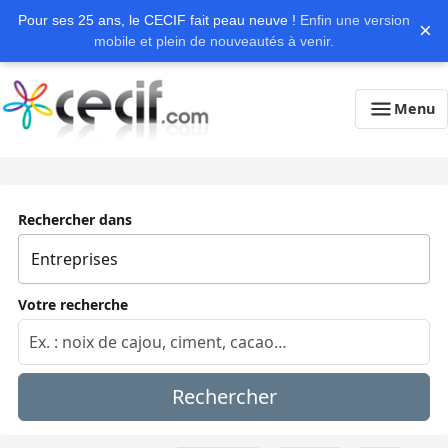
Pour ses 25 ans, le CECIF fait peau neuve !
Enfin une version
×
mobile et plein de nouveautés à venir.
Menu
Rechercher dans
Votre recherche
Rechercher