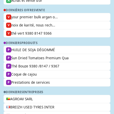
Achat et vente d'or
A
DERNIÈRES OFFRES
VENTE
your premier bulk argan o...
V
noix de karité, nous rech...
V
thé vert 9380 8147 9366
V
DERNIERS
PRODUITS
HUILE DE SOJA DÉGOMMÉ
P
Sun Dried Tomatoes Premium Qua
P
Thé Bouze 9380 /8147 / 9367
P
Coque de cajou
P
Prestations de services
P
DERNIERES
ENTREPRISES
AGROAV SARL
BREIZH USED TYRES INTER