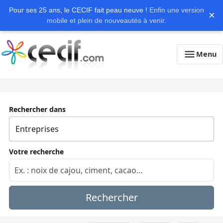
Pour ses 25 ans, le CECIF fait peau neuve !
Enfin une version
×
mobile et plein de nouveautés à venir.
Menu
Rechercher dans
Votre recherche
Rechercher