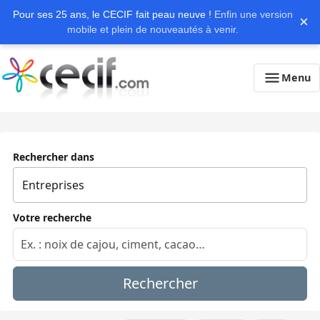
Pour ses 25 ans, le CECIF fait peau neuve !
Enfin une version
×
mobile et plein de nouveautés à venir.
Menu
Rechercher dans
Votre recherche
Rechercher