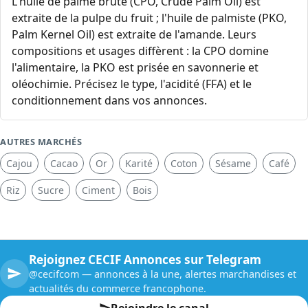
L'huile de palme brute (CPO, Crude Palm Oil) est
extraite de la pulpe du fruit ; l'huile de palmiste (PKO,
Palm Kernel Oil) est extraite de l'amande. Leurs
compositions et usages diffèrent : la CPO domine
l'alimentaire, la PKO est prisée en savonnerie et
oléochimie. Précisez le type, l'acidité (FFA) et le
conditionnement dans vos annonces.
AUTRES MARCHÉS
Cajou
Cacao
Or
Karité
Coton
Sésame
Café
Riz
Sucre
Ciment
Bois
Rejoignez CECIF Annonces sur Telegram
@cecifcom — annonces à la une, alertes marchandises et
actualités du commerce francophone.
Rejoindre le canal