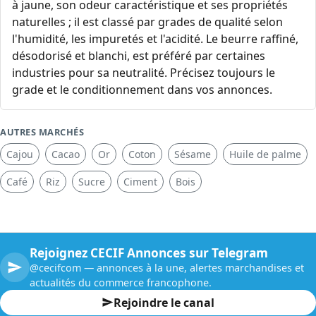
à jaune, son odeur caractéristique et ses propriétés
naturelles ; il est classé par grades de qualité selon
l'humidité, les impuretés et l'acidité. Le beurre raffiné,
désodorisé et blanchi, est préféré par certaines
industries pour sa neutralité. Précisez toujours le
grade et le conditionnement dans vos annonces.
AUTRES MARCHÉS
Cajou
Cacao
Or
Coton
Sésame
Huile de palme
Café
Riz
Sucre
Ciment
Bois
Rejoignez CECIF Annonces sur Telegram
@cecifcom — annonces à la une, alertes marchandises et
actualités du commerce francophone.
Rejoindre le canal