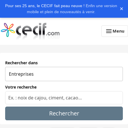
Pour ses 25 ans, le CECIF fait peau neuve !
Enfin une version
×
mobile et plein de nouveautés à venir.
Menu
Rechercher dans
Votre recherche
Rechercher