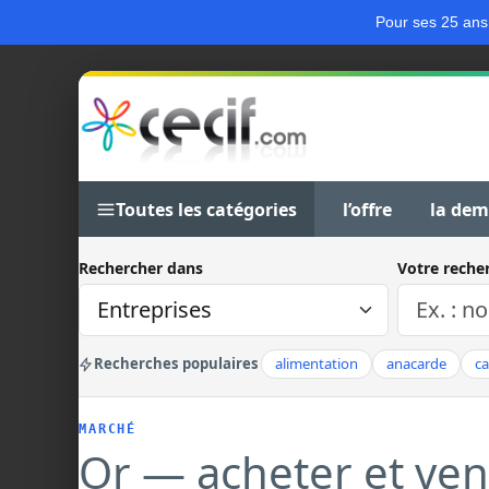
Pour ses 25 ans
Toutes les catégories
l’offre
la de
Rechercher dans
Votre reche
Recherches populaires
alimentation
anacarde
c
MARCHÉ
Or — acheter et ve