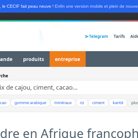
, le CECIF fait peau neuve !
Enfin une version mobile et plein de nouve
Telegram
Tarifs
Aid
mande
produits
entreprise
rche
acao
gomme arabique
minéraux
riz
ciment
karité
plu
ndre en Afrique francop