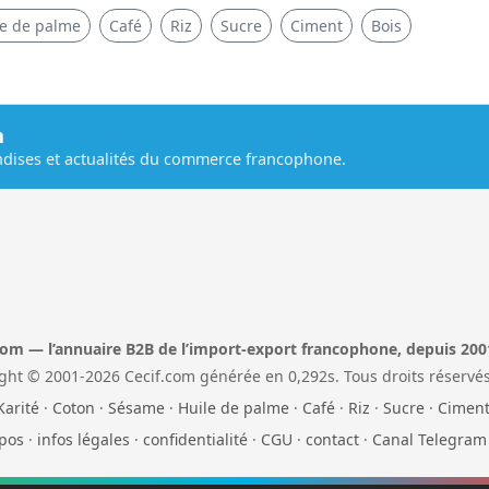
le de palme
Café
Riz
Sucre
Ciment
Bois
m
dises et actualités du commerce francophone.
com — l’annuaire B2B de l’import-export francophone, depuis 200
ght © 2001-2026 Cecif.com générée en 0,292s. Tous droits réservés
Karité
·
Coton
·
Sésame
·
Huile de palme
·
Café
·
Riz
·
Sucre
·
Cimen
pos
·
infos légales
·
confidentialité
·
CGU
·
contact
·
Canal Telegram