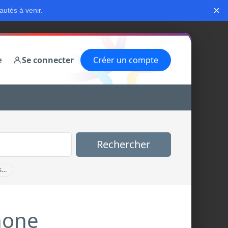
×
autés à venir.
Se connecter
Créer un compte
e
Rechercher
s…
hone