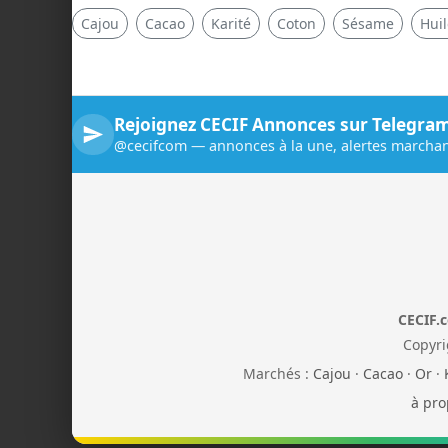
Cajou
Cacao
Karité
Coton
Sésame
Hui
Rejoignez CECIF Annonces sur Telegra
@cecifcom — annonces à la une, alertes marchan
CECIF.
Copyri
Marchés :
Cajou
·
Cacao
·
Or
·
à pro