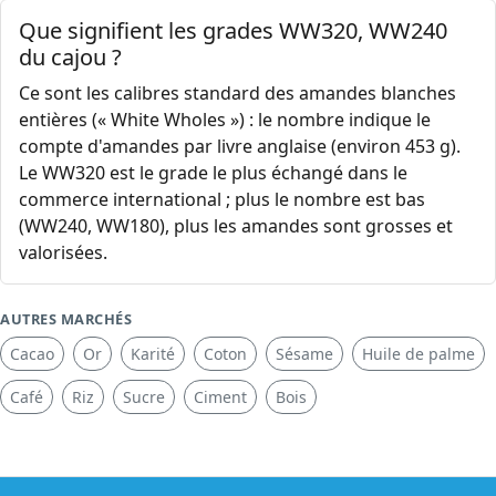
Que signifient les grades WW320, WW240
du cajou ?
Ce sont les calibres standard des amandes blanches
entières (« White Wholes ») : le nombre indique le
compte d'amandes par livre anglaise (environ 453 g).
Le WW320 est le grade le plus échangé dans le
commerce international ; plus le nombre est bas
(WW240, WW180), plus les amandes sont grosses et
valorisées.
AUTRES MARCHÉS
Cacao
Or
Karité
Coton
Sésame
Huile de palme
Café
Riz
Sucre
Ciment
Bois