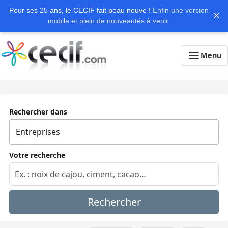
Pour ses 25 ans, le CECIF fait peau neuve !
Enfin une version
×
mobile et plein de nouveautés à venir.
Menu
Rechercher dans
Votre recherche
Rechercher