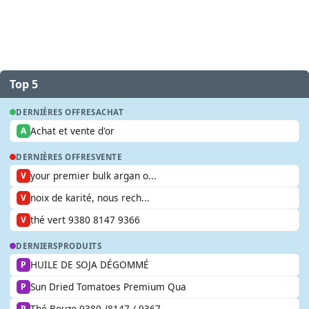
Top 5
DERNIÈRES OFFRES
ACHAT
Achat et vente d'or
A
DERNIÈRES OFFRES
VENTE
your premier bulk argan o...
V
noix de karité, nous rech...
V
thé vert 9380 8147 9366
V
DERNIERS
PRODUITS
HUILE DE SOJA DÉGOMMÉ
P
Sun Dried Tomatoes Premium Qua
P
Thé Bouze 9380 /8147 / 9367
P