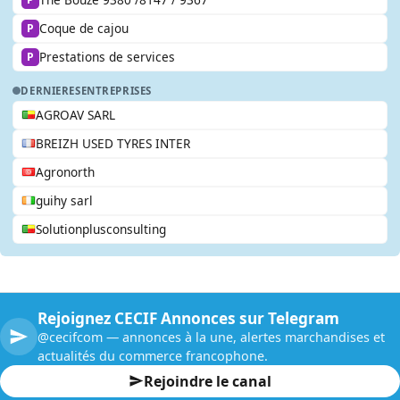
Coque de cajou
P
Prestations de services
P
DERNIERES
ENTREPRISES
AGROAV SARL
BREIZH USED TYRES INTER
Agronorth
guihy sarl
Solutionplusconsulting
Rejoignez CECIF Annonces sur Telegram
@cecifcom — annonces à la une, alertes marchandises et
actualités du commerce francophone.
Rejoindre le canal