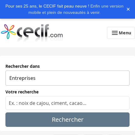
Pour ses 25 ans, le CECIF fait peau neuve !
Enfin une version
×
mobile et plein de nouveautés à venir.
Menu
Rechercher dans
Votre recherche
Rechercher