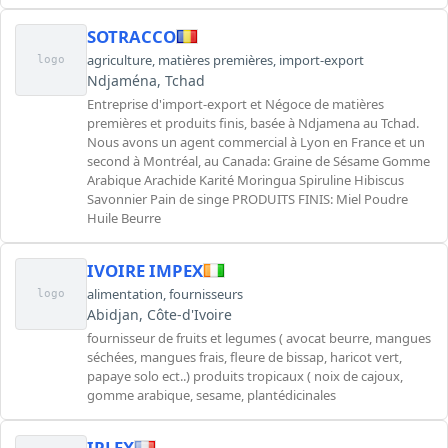
SOTRACCO
agriculture
,
matières premières
,
import-export
logo
Ndjaména, Tchad
Entreprise d'import-export et Négoce de matières
premières et produits finis, basée à Ndjamena au Tchad.
Nous avons un agent commercial à Lyon en France et un
second à Montréal, au Canada: Graine de Sésame Gomme
Arabique Arachide Karité Moringua Spiruline Hibiscus
Savonnier Pain de singe PRODUITS FINIS: Miel Poudre
Huile Beurre
IVOIRE IMPEX
alimentation
,
fournisseurs
logo
Abidjan, Côte-d'Ivoire
fournisseur de fruits et legumes ( avocat beurre, mangues
séchées, mangues frais, fleure de bissap, haricot vert,
papaye solo ect..) produits tropicaux ( noix de cajoux,
gomme arabique, sesame, plantédicinales
IPLEX