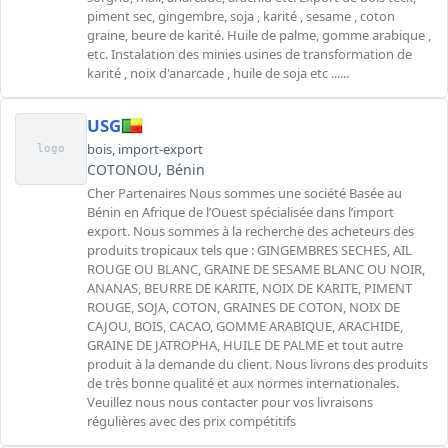
piment sec, gingembre, soja , karité , sesame , coton
graine, beure de karité. Huile de palme, gomme arabique ,
etc. Instalation des minies usines de transformation de
karité , noix d'anarcade , huile de soja etc ......
USG
bois
,
import-export
logo
COTONOU, Bénin
Cher Partenaires Nous sommes une société Basée au
Bénin en Afrique de l’Ouest spécialisée dans l’import
export. Nous sommes à la recherche des acheteurs des
produits tropicaux tels que : GINGEMBRES SECHES, AIL
ROUGE OU BLANC, GRAINE DE SESAME BLANC OU NOIR,
ANANAS, BEURRE DE KARITE, NOIX DE KARITE, PIMENT
ROUGE, SOJA, COTON, GRAINES DE COTON, NOIX DE
CAJOU, BOIS, CACAO, GOMME ARABIQUE, ARACHIDE,
GRAINE DE JATROPHA, HUILE DE PALME et tout autre
produit à la demande du client. Nous livrons des produits
de très bonne qualité et aux normes internationales.
Veuillez nous nous contacter pour vos livraisons
régulières avec des prix compétitifs