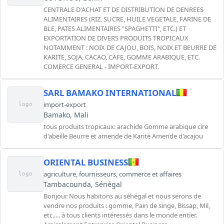
CENTRALE D'ACHAT ET DE DISTRIBUTION DE DENREES
ALIMENTAIRES (RIZ, SUCRE, HUILE VEGETALE, FARINE DE
BLE, PATES ALIMENTAIRES "SPAGHETTI", ETC.) ET
EXPORTATION DE DIVERS PRODUITS TROPICAUX
NOTAMMENT : NOIX DE CAJOU, BOIS, NOIX ET BEURRE DE
KARITE, SOJA, CACAO, CAFE, GOMME ARABIQUE, ETC.
COMERCE GENERAL - IMPORT-EXPORT.
SARL BAMAKO INTERNATIONAL
import-export
logo
Bamako, Mali
tous produits tropicaux: arachide Gomme arabique cire
d'abeille Beurre et amende de Karité Amende d'acajou
ORIENTAL BUSINESS
agriculture
,
fournisseurs
,
commerce et affaires
logo
Tambacounda, Sénégal
Bonjour Nous habitons au séhégal et nous serons de
vendre nos produits : gomme, Pain de singe, Bissap, Mil,
etc..... à tous clients intéressés dans le monde entier.