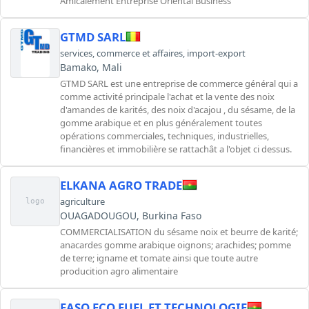
Amicalement Entreprise Oriental Business
GTMD SARL
services
,
commerce et affaires
,
import-export
Bamako, Mali
GTMD SARL est une entreprise de commerce général qui a
comme activité principale l'achat et la vente des noix
d'amandes de karités, des noix d'acajou , du sésame, de la
gomme arabique et en plus généralement toutes
opérations commerciales, techniques, industrielles,
financières et immobilière se rattachât a l'objet ci dessus.
ELKANA AGRO TRADE
agriculture
logo
OUAGADOUGOU, Burkina Faso
COMMERCIALISATION du sésame noix et beurre de karité;
anacardes gomme arabique oignons; arachides; pomme
de terre; igname et tomate ainsi que toute autre
producition agro alimentaire
FASO ECO FUEL ET TECHNOLOGIE