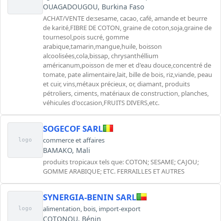
OUAGADOUGOU, Burkina Faso
ACHAT/VENTE de:sesame, cacao, café, amande et beurre
de karité,FIBRE DE COTON, graine de coton,soja,graine de
tournesol,pois sucré, gomme
arabique,tamarin,mangue,huile, boisson
alcoolisées,cola,bissap, chrysanthéllium
américanum,poisson de mer et d'eau douce,concentré de
tomate, pate alimentaire,lait, bille de bois, riz,viande, peau
et cuir, vins,métaux précieux, or, diamant, produits
pétroliers, ciments, matériaux de construction, planches,
véhicules d'occasion,FRUITS DIVERS,etc.
SOGECOF SARL
commerce et affaires
logo
BAMAKO, Mali
produits tropicaux tels que: COTON; SESAME; CAJOU;
GOMME ARABIQUE; ETC. FERRAILLES ET AUTRES
SYNERGIA-BENIN SARL
alimentation
,
bois
,
import-export
logo
COTONOU, Bénin