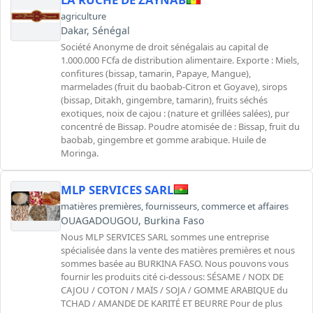
agriculture
Dakar, Sénégal
Société Anonyme de droit sénégalais au capital de
1.000.000 FCfa de distribution alimentaire. Exporte : Miels,
confitures (bissap, tamarin, Papaye, Mangue),
marmelades (fruit du baobab-Citron et Goyave), sirops
(bissap, Ditakh, gingembre, tamarin), fruits séchés
exotiques, noix de cajou : (nature et grillées salées), pur
concentré de Bissap. Poudre atomisée de : Bissap, fruit du
baobab, gingembre et gomme arabique. Huile de
Moringa.
MLP SERVICES SARL
matières premières
,
fournisseurs
,
commerce et affaires
OUAGADOUGOU, Burkina Faso
Nous MLP SERVICES SARL sommes une entreprise
spécialisée dans la vente des matières premières et nous
sommes basée au BURKINA FASO. Nous pouvons vous
fournir les produits cité ci-dessous: SÉSAME / NOIX DE
CAJOU / COTON / MAÏS / SOJA / GOMME ARABIQUE du
TCHAD / AMANDE DE KARITÉ ET BEURRE Pour de plus