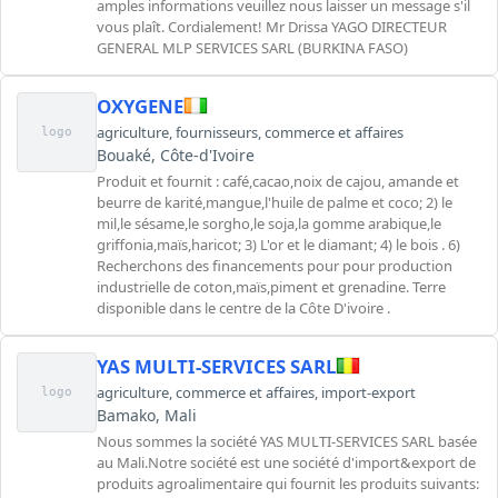
amples informations veuillez nous laisser un message s'il
vous plaît. Cordialement! Mr Drissa YAGO DIRECTEUR
GENERAL MLP SERVICES SARL (BURKINA FASO)
OXYGENE
agriculture
,
fournisseurs
,
commerce et affaires
logo
Bouaké, Côte-d'Ivoire
Produit et fournit : café,cacao,noix de cajou, amande et
beurre de karité,mangue,l'huile de palme et coco; 2) le
mil,le sésame,le sorgho,le soja,la gomme arabique,le
griffonia,maïs,haricot; 3) L'or et le diamant; 4) le bois . 6)
Recherchons des financements pour pour production
industrielle de coton,maïs,piment et grenadine. Terre
disponible dans le centre de la Côte D'ivoire .
YAS MULTI-SERVICES SARL
agriculture
,
commerce et affaires
,
import-export
logo
Bamako, Mali
Nous sommes la société YAS MULTI-SERVICES SARL basée
au Mali.Notre société est une société d'import&export de
produits agroalimentaire qui fournit les produits suivants: