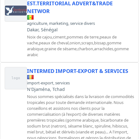
EST.TERRITORIAL ADVERT&TRADE
NETWOR
agriculture
,
marketing
,
service divers
Dakar, Sénégal
Noix de cajou,ciment,pommes de terre,peaux de
vache,peaux de cheval,onion,scraps,bissap,gomme
arabique,graine de sésame,charbon,arrachides,gomme
arabic
INTERMED IMPORT-EXPORT & SERVICES
logo
import-export
,
services
N'Djaména, Tchad
Nous sommes spécialisés dans la livraison de commodités
tropicales pour toute demande internationale. Nous
conseillons et assistons nos clients pour la
commercialisation (à l'export) de diverses matières
premières tropicales (gomme arabique, bicarbonate de
sodium brut (natron), sésame blanc, spiruline, hibiscus,
miel brut, bétail et dérivés (viande et peau)... A l'import,
nous négocions, formalisons et gérons la distribution de