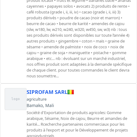
produit locaux • fruits et légume • bananes batié • ananas
cayennes • papayes solos • avocats 2) produits de rente •
café robusta (grade i, ii, iii, iv) • cacao (grade i, ii, iii) 3)
produits dérivés • poudre de cacao (noir et marron) •
beurre de cacao • beurre de karité • amendes de cajou
(slw, w180, lw, w210, w240, w320, w450, sw, w3) nb : tous
ses produits dérivés sont disponibles sur toute l’année 4)
autres produits • gingembre • coton • maïs • graine de
sésame • amende de palmiste • noix de coco • noix de
cajou • graine de soja • maniguette • pistache • gomme
arabique • etc… nb : évoluant sur un marché industriel,
nos offres produit sont adaptées à la demande spécifique
de chaque client. pour toutes commandes le client devra
nous soumettre...
SIPROFAM SARL
agriculture
logo
Bamako, Mali
Société d'Exportation de produits agricoles: Gomme
arabique, Sésame, Noix de cajou, Beurre et amandes de
karité... Rcecherche partenaires commerciaux pour les
produits à l'export et pour le Développement de projets
agroindustriels