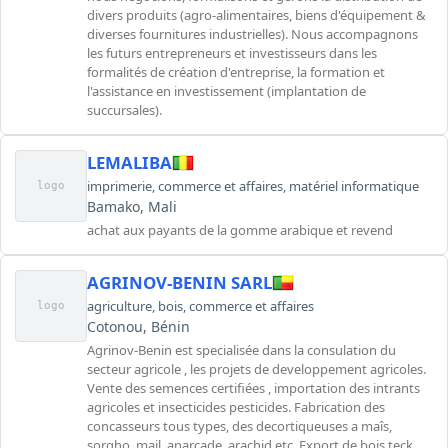
divers produits (agro-alimentaires, biens d'équipement &
diverses fournitures industrielles). Nous accompagnons
les futurs entrepreneurs et investisseurs dans les
formalités de création d'entreprise, la formation et
l'assistance en investissement (implantation de
succursales).
LEMALIBA
imprimerie
,
commerce et affaires
,
matériel informatique
logo
Bamako, Mali
achat aux payants de la gomme arabique et revend
AGRINOV-BENIN SARL
agriculture
,
bois
,
commerce et affaires
logo
Cotonou, Bénin
Agrinov-Benin est specialisée dans la consulation du
secteur agricole , les projets de developpement agricoles.
Vente des semences certifiées , importation des intrants
agricoles et insecticides pesticides. Fabrication des
concasseurs tous types, des decortiqueuses a maîs,
sorgho, mail, anarcade, arachid etc. Export de bois teck,