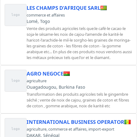
LES CHAMPS D'AFRIQUE SARL
commerce et affaires
logo
Lomé, Togo
Vente des produits agricoles tels que:le café-le cacao-le
soja-le sésame-les noix de cajou-l'amende de karité-le
haricot-l'arachide-le mil-le sorgho-les graines de moringa-
les graines de coton - les fibres de coton - la gomme
arabique etc... En plus de ces produits nous vendons aussi
les métaux précieux tels que:l'or et le diamant.
AGRO NEGOCE
agriculture
logo
Ouagadougou, Burkina Faso
Transformation des produits agricoles tels le gingembre
séché ; vente de noix de cajou, graines de coton et fibres
de coton , gomme arabique, noix de karité etc
INTERNATIONAL BUSINESS OPERATOR
agriculture
,
commerce et affaires
,
import-export
logo
DAKAR, Sénégal