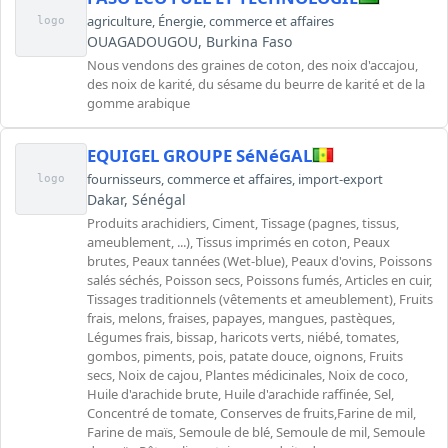
agriculture
,
Énergie
,
commerce et affaires
logo
OUAGADOUGOU, Burkina Faso
Nous vendons des graines de coton, des noix d'accajou,
des noix de karité, du sésame du beurre de karité et de la
gomme arabique
EQUIGEL GROUPE SéNéGAL
fournisseurs
,
commerce et affaires
,
import-export
logo
Dakar, Sénégal
Produits arachidiers, Ciment, Tissage (pagnes, tissus,
ameublement, ...), Tissus imprimés en coton, Peaux
brutes, Peaux tannées (Wet-blue), Peaux d'ovins, Poissons
salés séchés, Poisson secs, Poissons fumés, Articles en cuir,
Tissages traditionnels (vêtements et ameublement), Fruits
frais, melons, fraises, papayes, mangues, pastèques,
Légumes frais, bissap, haricots verts, niébé, tomates,
gombos, piments, pois, patate douce, oignons, Fruits
secs, Noix de cajou, Plantes médicinales, Noix de coco,
Huile d'arachide brute, Huile d'arachide raffinée, Sel,
Concentré de tomate, Conserves de fruits,Farine de mil,
Farine de maïs, Semoule de blé, Semoule de mil, Semoule