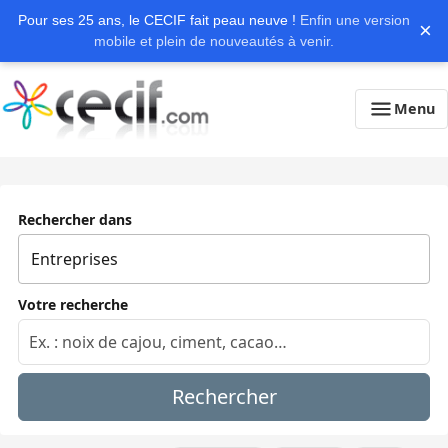
Pour ses 25 ans, le CECIF fait peau neuve !
Enfin une version
×
mobile et plein de nouveautés à venir.
Menu
Rechercher dans
Votre recherche
Rechercher