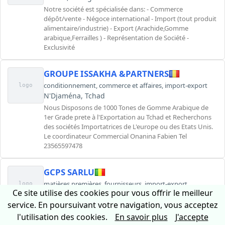
Notre société est spécialisée dans: - Commerce
dépôt/vente - Négoce international - Import (tout produit
alimentaire/industrie) - Export (Arachide,Gomme
arabique,Ferrailles ) - Représentation de Société -
Exclusivité
GROUPE ISSAKHA &PARTNERS
conditionnement
,
commerce et affaires
,
import-export
logo
N'Djaména, Tchad
Nous Disposons de 1000 Tones de Gomme Arabique de
1er Grade prete à l'Exportation au Tchad et Recherchons
des sociétés Importatrices de L'europe ou des Etats Unis.
Le coordinateur Commercial Onanina Fabien Tel
23565597478
GCPS SARLU
matières premières
,
fournisseurs
,
import-export
logo
Ce site utilise des cookies pour vous offrir le meilleur
Kayes, Mali
service. En poursuivant votre navigation, vous acceptez
Nous somme fournisseur des matière premiere comme la
gomme arabique , le sesame , le bissap ,le pain de singe
l'utilisation des cookies.
En savoir plus
J'accepte