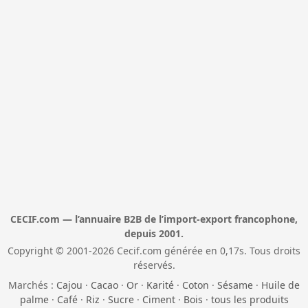
CECIF.com — l’annuaire B2B de l’import-export francophone,
depuis 2001.
Copyright © 2001-2026 Cecif.com générée en 0,17s. Tous droits
réservés.
Marchés :
Cajou
·
Cacao
·
Or
·
Karité
·
Coton
·
Sésame
·
Huile de
palme
·
Café
·
Riz
·
Sucre
·
Ciment
·
Bois
·
tous les produits