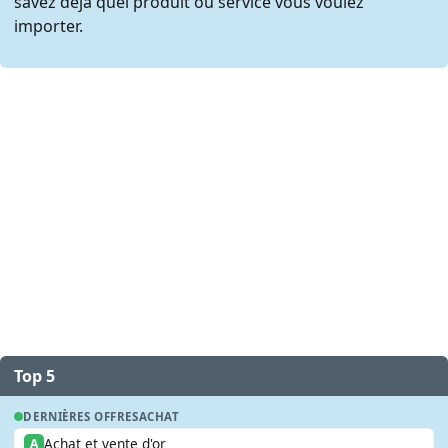
savez déjà quel produit ou service vous voulez
importer.
Top 5
DERNIÈRES OFFRES
ACHAT
Achat et vente d'or
A