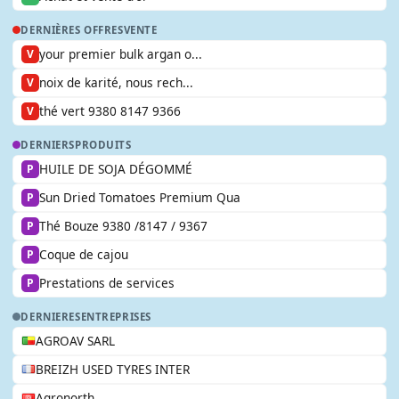
DERNIÈRES OFFRES
VENTE
your premier bulk argan o...
V
noix de karité, nous rech...
V
thé vert 9380 8147 9366
V
DERNIERS
PRODUITS
HUILE DE SOJA DÉGOMMÉ
P
Sun Dried Tomatoes Premium Qua
P
Thé Bouze 9380 /8147 / 9367
P
Coque de cajou
P
Prestations de services
P
DERNIERES
ENTREPRISES
AGROAV SARL
BREIZH USED TYRES INTER
Agronorth