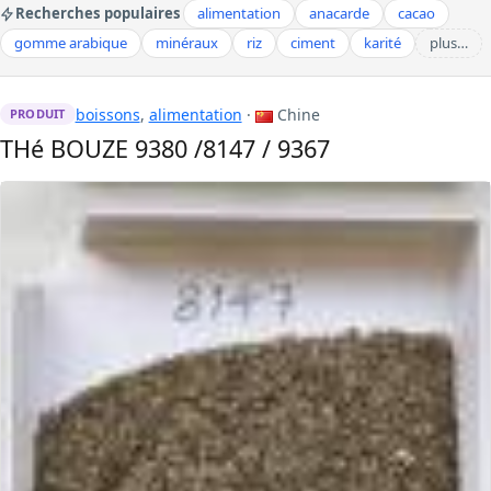
Recherches populaires
alimentation
anacarde
cacao
gomme arabique
minéraux
riz
ciment
karité
plus…
boissons
,
alimentation
·
Chine
PRODUIT
THé BOUZE 9380 /8147 / 9367