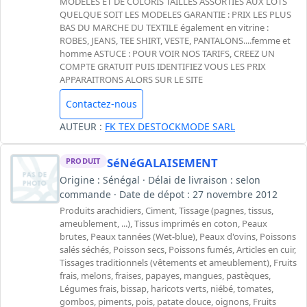
MODELES ET DE COLORIS TAILLES ASSORTIES AUX LOTS
QUELQUE SOIT LES MODELES GARANTIE : PRIX LES PLUS
BAS DU MARCHE DU TEXTILE également en vitrine :
ROBES, JEANS, TEE SHIRT, VESTE, PANTALONS....femme et
homme ASTUCE : POUR VOIR NOS TARIFS, CREEZ UN
COMPTE GRATUIT PUIS IDENTIFIEZ VOUS LES PRIX
APPARAITRONS ALORS SUR LE SITE
Contactez-nous
AUTEUR :
FK TEX DESTOCKMODE SARL
SéNéGALAISEMENT
PRODUIT
Origine : Sénégal · Délai de livraison : selon
commande · Date de dépot : 27 novembre 2012
Produits arachidiers, Ciment, Tissage (pagnes, tissus,
ameublement, ...), Tissus imprimés en coton, Peaux
brutes, Peaux tannées (Wet-blue), Peaux d'ovins, Poissons
salés séchés, Poisson secs, Poissons fumés, Articles en cuir,
Tissages traditionnels (vêtements et ameublement), Fruits
frais, melons, fraises, papayes, mangues, pastèques,
Légumes frais, bissap, haricots verts, niébé, tomates,
gombos, piments, pois, patate douce, oignons, Fruits