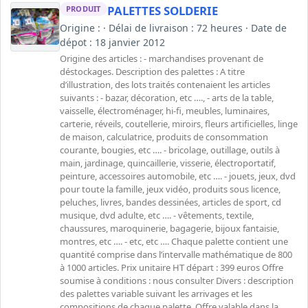
PALETTES SOLDERIE
PRODUIT
Origine : · Délai de livraison : 72 heures · Date de
dépot : 18 janvier 2012
Origine des articles : - marchandises provenant de
déstockages. Description des palettes : A titre
d’illustration, des lots traités contenaient les articles
suivants : - bazar, décoration, etc …., - arts de la table,
vaisselle, électroménager, hi-fi, meubles, luminaires,
carterie, réveils, coutellerie, miroirs, fleurs artificielles, linge
de maison, calculatrice, produits de consommation
courante, bougies, etc …. - bricolage, outillage, outils à
main, jardinage, quincaillerie, visserie, électroportatif,
peinture, accessoires automobile, etc …. - jouets, jeux, dvd
pour toute la famille, jeux vidéo, produits sous licence,
peluches, livres, bandes dessinées, articles de sport, cd
musique, dvd adulte, etc …. - vêtements, textile,
chaussures, maroquinerie, bagagerie, bijoux fantaisie,
montres, etc …. - etc, etc …. Chaque palette contient une
quantité comprise dans l’intervalle mathématique de 800
à 1000 articles. Prix unitaire HT départ : 399 euros Offre
soumise à conditions : nous consulter Divers : description
des palettes variable suivant les arrivages et les
compositions de chaque palette. Offre valable dans la