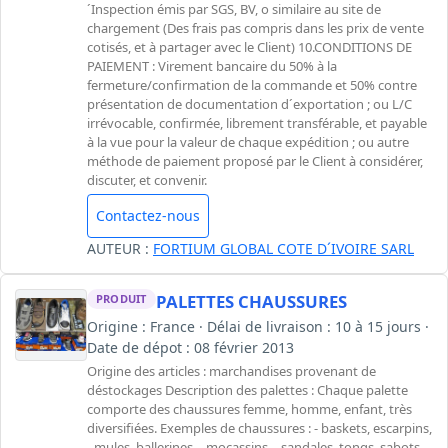
´Inspection émis par SGS, BV, o similaire au site de
chargement (Des frais pas compris dans les prix de vente
cotisés, et à partager avec le Client) 10.CONDITIONS DE
PAIEMENT : Virement bancaire du 50% à la
fermeture/confirmation de la commande et 50% contre
présentation de documentation d´exportation ; ou L/C
irrévocable, confirmée, librement transférable, et payable
à la vue pour la valeur de chaque expédition ; ou autre
méthode de paiement proposé par le Client à considérer,
discuter, et convenir.
Contactez-nous
AUTEUR :
FORTIUM GLOBAL COTE D´IVOIRE SARL
PALETTES CHAUSSURES
PRODUIT
Origine : France · Délai de livraison : 10 à 15 jours ·
Date de dépot : 08 février 2013
Origine des articles : marchandises provenant de
déstockages Description des palettes : Chaque palette
comporte des chaussures femme, homme, enfant, très
diversifiées. Exemples de chaussures : - baskets, escarpins,
- mules, ballerines, - mocassins, - sandales, tongs, sabots, -