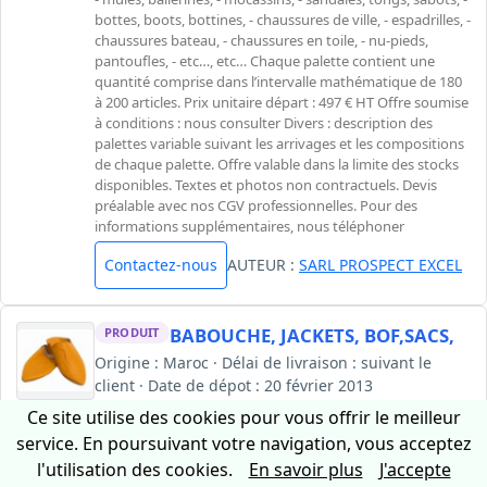
bottes, boots, bottines, - chaussures de ville, - espadrilles, -
chaussures bateau, - chaussures en toile, - nu-pieds,
pantoufles, - etc…, etc… Chaque palette contient une
quantité comprise dans l’intervalle mathématique de 180
à 200 articles. Prix unitaire départ : 497 € HT Offre soumise
à conditions : nous consulter Divers : description des
palettes variable suivant les arrivages et les compositions
de chaque palette. Offre valable dans la limite des stocks
disponibles. Textes et photos non contractuels. Devis
préalable avec nos CGV professionnelles. Pour des
informations supplémentaires, nous téléphoner
Contactez-nous
AUTEUR :
SARL PROSPECT EXCEL
BABOUCHE, JACKETS, BOF,SACS,
PRODUIT
Origine : Maroc · Délai de livraison : suivant le
client · Date de dépot : 20 février 2013
nous sommes des techniciens spécialiser et qualifier dans
Ce site utilise des cookies pour vous offrir le meilleur
la fabrication de tous types des produits en cuire (
service. En poursuivant votre navigation, vous acceptez
babouche, sacs, bof, chaussures...etc) avec cuire 100%
l'utilisation des cookies.
En savoir plus
J'accepte
écologique. ce type existe uniquement au maroc, artisanal