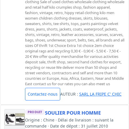
clothing Sale of used clothes wholesale clothing wholesale
and retail half kilo crumples shop, fashion apparel,
fashion, vintage, retro, hippy retail clothing kilo men
women children clothing dresses, skirts, blouses,
sweaters, shirts, tee shirts, tops, pants paintings velvet
dress, jeans, shorts, jackets, coats, waterproof, jackets,
shirts, vintage, retro, leather accessories, scarves, scarves,
bags, shoes, underwear, sport, belts, ties, all brands and all
sizes Of thrift 1st Choice Extra 1st choice 2em choice
original rags and recycling 0,30 € - 0,90 € - 5,50 € - 7,50 € -
20 € We offer quality merchandise for various activities
deposit sale, thrift shop, second hand clothes for export,
recycling or reuse We deliver more than 50 shops and
street vendors, contractors and self and more than 10
countries or Europe, Asia, Africa, Eastern, Near and Middle
East contact us for our rates you can also meet us
Contactez-nous
AUTEUR :
SARL LA FRIPE C' CHIC
SOULIER POUR HOMME
PRODUIT
Origine : Chine · Délai de livraison : suivant la
commande · Date de dépot : 31 juillet 2010