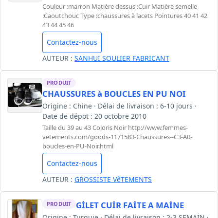
Couleur :marron Matière dessus :Cuir Matière semelle
:Caoutchouc Type :chaussures à lacets Pointures 40 41 42
43 44 45 46
Contactez-nous
AUTEUR :
SANHUI SOULIER FABRICANT
PRODUIT
CHAUSSURES à BOUCLES EN PU NOI
Origine : Chine · Délai de livraison : 6-10 jours ·
Date de dépot : 20 octobre 2010
Taille du 39 au 43 Coloris Noir http://www.femmes-
vetements.com/goods-1171583-Chaussures--C3-A0-
boucles-en-PU-Noir.html
Contactez-nous
AUTEUR :
GROSSISTE VêTEMENTS
GİLET CUİR FAİTE A MAİNE
PRODUIT
Origine : Turquie · Délai de livraison : 2-3 SEMAİN ·