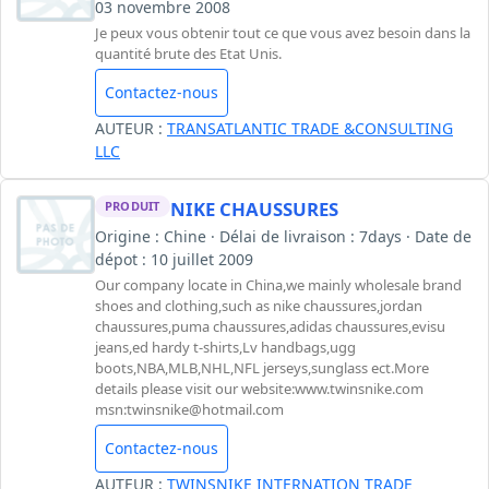
03 novembre 2008
Je peux vous obtenir tout ce que vous avez besoin dans la
quantité brute des Etat Unis.
Contactez-nous
AUTEUR :
TRANSATLANTIC TRADE &CONSULTING
LLC
NIKE CHAUSSURES
PRODUIT
Origine : Chine · Délai de livraison : 7days · Date de
dépot : 10 juillet 2009
Our company locate in China,we mainly wholesale brand
shoes and clothing,such as nike chaussures,jordan
chaussures,puma chaussures,adidas chaussures,evisu
jeans,ed hardy t-shirts,Lv handbags,ugg
boots,NBA,MLB,NHL,NFL jerseys,sunglass ect.More
details please visit our website:www.twinsnike.com
msn:
twinsnike@hotmail.com
Contactez-nous
AUTEUR :
TWINSNIKE INTERNATION TRADE