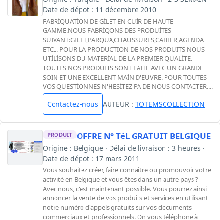
Date de dépot : 11 décembre 2010
FABRİQUATİON DE GİLET EN CUİR DE HAUTE
GAMME.NOUS FABRİQONS DES PRODUİTES
SUİVANT:GİLET,PARQUA,CHAUSSURES,CAHİER,AGENDA
ETC... POUR LA PRODUCTION DE NOS PRODUITS NOUS
UTİLİSONS DU MATERİAL DE LA PREMIER QUALİTE.
TOUTES NOS PRODUİTS SONT FAİTE AVEC UN GRANDE
SOIN ET UNE EXCELLENT MAİN D'EUVRE. POUR TOUTES
VOS QUESTİONNES N'HESİTEZ PA DE NOUS CONTACTER....
Contactez-nous
AUTEUR :
TOTEMSCOLLECTION
OFFRE N° TéL GRATUIT BELGIQUE
PRODUIT
Origine : Belgique · Délai de livraison : 3 heures ·
Date de dépot : 17 mars 2011
Vous souhaitez créer, faire connaitre ou promouvoir votre
activité en Belgique et vous êtes dans un autre pays ?
Avec nous, c'est maintenant possible. Vous pourrez ainsi
annoncer la vente de vos produits et services en utilisant
notre numéro d'appels gratuits sur vos documents
commerciaux et professionnels. On vous téléphone à