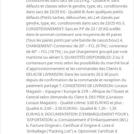
conditionnés dans sacs de 23/25 Kg. - Qualité A: Sans
défauts et classes selon le gendre, type, etc. conditionnés
dans sacs de 23/25 KG - Qualité B: Avec quelques petits
défauts (Petits taches, débouches, etc.) et classés par
gendre, type, etc. conditionnés dans sacs de 23/25 KG 3.
CONDITIONNEMENT: Sacs en P.P de 23 / 25 KG scellés
dans le sommet contenant une moyenne de 45 paires
(Tous les paires joints par une bande de caoutchouc) 4.
CHARGEMENT: Conteneur de 20” – FCL (9 TN) ; conteneur
de 40” – FCL (18 TN) ; ou par chargement groupé par voie
maritime ou aérien 5. QUANTITÉS DISPONIBLES: 2 ou 3
conteneurs par mois selon les possibilités du marché local
d´approvisionnement et les commandes des Clients 6.
DELAI DE LIVRAISON: Dans les suivants 20 à 30 jours
depuis de confirmation de la commande et reception du
paiement partagé 7. CONDITIONS DE LIVRAISON: Locaux
Magasin – Espagne / Europe & CFR – Afrique de l´Ouest et
Central selon demande du Client 8. DES PRIX (Livraison
Locaux Magasin): - Qualité crème: 3.00 EUR/KG et plus -
Qualité A: 2.00 – 2.50 EUR/KG - Qualité B: 1.20 – 1,35
EUR/KG 9. DOCUMENTATION D´EMBARQUEMENT POUR L
´EXPORTATION: a. Connaissement d´Embarquement (B/L)
b. Facture Original c. Certificat d´Origine d. Liste d
´Emballage (“Packing List”) e. Optionnel: Certificat d