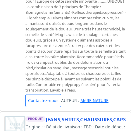
pour l'Europe de cette semelle innovante .......... UNIQUE !
La combinaison de 3 principes de Therapie : -
Biomagnétisme (aimants) -Reflexothérapie(acupression). -
Oligothérapie(Cuivre) Aimants compression cuivre, les
aimants sont utilisés depuis longtemps dans le
soulagement de la douleur. D'une très haute technicité, la
semelle de santé Mag-Lawn aide à soulager certaines
douleurs, grâce à un système d'aimants associés à
l'acupressure de la zone à traiter par des cuivres et des
points d'acupuncture répartis sur toute la semelle traitant
ainsi toute la voûte plantaire. Recommandée pour: Pieds
froids,crampes,troubles du dos,déformation du
pied,circulation sanguine , massage sensoriel pour les
sportifs,etc. Adaptable à toutes les chaussures et tailles
par simple découpe à l'avant en suivant les pointillés de
taille. Confortable en polypropylène aéré pour éviter la
transpiration. Lavable à l'eau.
Contactez-nous
AUTEUR :
MèRE NATURE
JEANS,SHIRTS,CHAUSSURES,CAPS
PRODUIT
Origine : · Délai de livraison : TBD · Date de dépot :