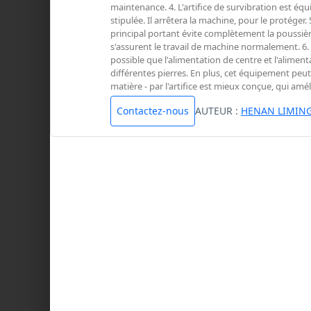
maintenance. 4. L'artifice de survibration est équ
stipulée. Il arrêtera la machine, pour le protéger.
principal portant évite complètement la poussière
s'assurent le travail de machine normalement. 6. 
possible que l'alimentation de centre et l'alimen
différentes pierres. En plus, cet équipement peut 
matière - par l'artifice est mieux conçue, qui amél
Contactez-nous
AUTEUR :
HENAN LIMING