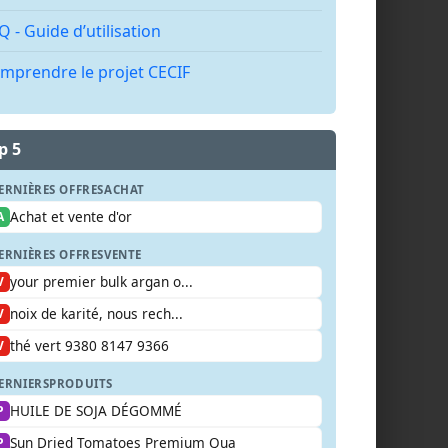
Q - Guide d’utilisation
mprendre le projet CECIF
p 5
ERNIÈRES OFFRES
ACHAT
Achat et vente d'or
A
ERNIÈRES OFFRES
VENTE
your premier bulk argan o...
V
noix de karité, nous rech...
V
thé vert 9380 8147 9366
V
ERNIERS
PRODUITS
HUILE DE SOJA DÉGOMMÉ
P
Sun Dried Tomatoes Premium Qua
P