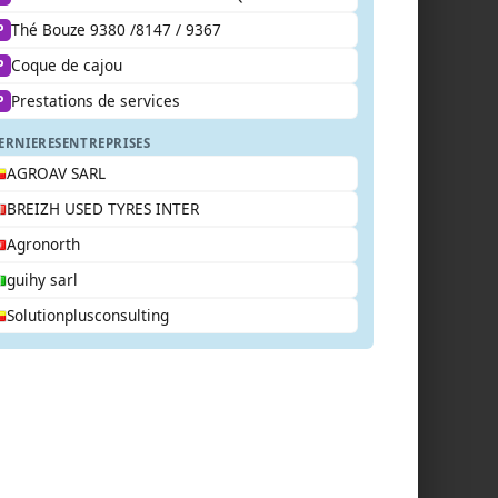
Thé Bouze 9380 /8147 / 9367
P
Coque de cajou
P
Prestations de services
P
ERNIERES
ENTREPRISES
AGROAV SARL
BREIZH USED TYRES INTER
Agronorth
guihy sarl
Solutionplusconsulting