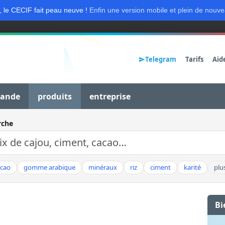
, le CECIF fait peau neuve !
Enfin une version mobile et plein de nouve
Telegram
Tarifs
Aid
mande
produits
entreprise
rche
acao
gomme arabique
minéraux
riz
ciment
karité
plu
Bi