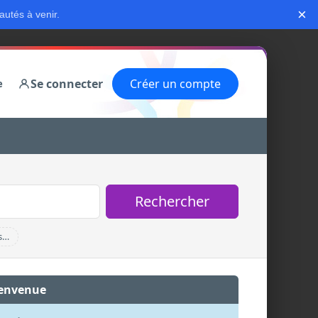
×
autés à venir.
Se connecter
Créer un compte
e
Rechercher
s…
envenue