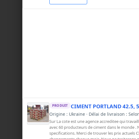
CIMENT PORTLAND 42.5, 52.
PRODUIT
Origine : Ukraine · Délai de livraison : Selo
Sur La cote est une agence accreditee qui travail
avec 60 producteurs de ciment dans le monde . 
specifications. Merci de trouver les prix actuels CI
changements chaque mois .Nous ne traiterons qu’a