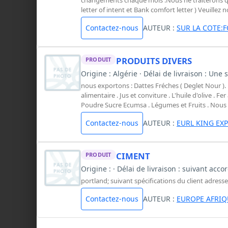
letter of intent et Bank comfort letter ) Veuille
Contactez-nous
AUTEUR :
SUR LA COTE:
PRODUITS DIVERS
PRODUIT
Origine : Algérie · Délai de livraison : Une 
nous exportons : Dattes Fréches ( Deglet Nour ). L
alimentaire . Jus et conviture . L'huile d'olive . 
Poudre Sucre Ecumsa . Légumes et Fruits . Nous 
Contactez-nous
AUTEUR :
EURL KING EX
CIMENT
PRODUIT
Origine : · Délai de livraison : suivant acc
portland; suivant spécifications du client adress
Contactez-nous
AUTEUR :
EUROPE AFRI