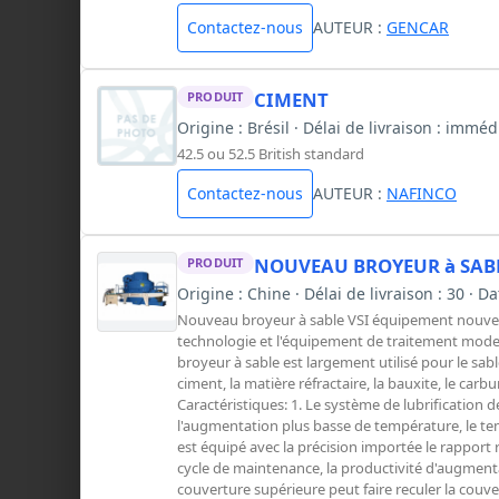
Contactez-nous
AUTEUR :
GENCAR
CIMENT
PRODUIT
Origine : Brésil · Délai de livraison : imm
42.5 ou 52.5 British standard
Contactez-nous
AUTEUR :
NAFINCO
NOUVEAU BROYEUR à SABL
PRODUIT
Origine : Chine · Délai de livraison : 30 ·
Nouveau broyeur à sable VSI équipement nouvell
technologie et l'équipement de traitement moder
broyeur à sable est largement utilisé pour le sable
ciment, la matière réfractaire, la bauxite, le carb
Caractéristiques: 1. Le système de lubrification
l'augmentation plus basse de température, le temps
est équipé avec la précision importée le rapport ro
cycle de maintenance, la productivité d'augment
couverture supérieure peut faire reculer la couv