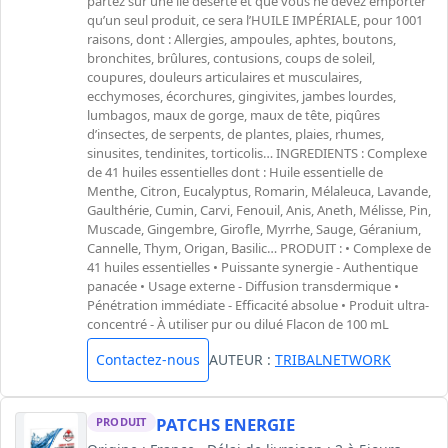
partez sur une île déserte et que vous ne devez emporter
qu’un seul produit, ce sera l’HUILE IMPÉRIALE, pour 1001
raisons, dont : Allergies, ampoules, aphtes, boutons,
bronchites, brûlures, contusions, coups de soleil,
coupures, douleurs articulaires et musculaires,
ecchymoses, écorchures, gingivites, jambes lourdes,
lumbagos, maux de gorge, maux de tête, piqûres
d’insectes, de serpents, de plantes, plaies, rhumes,
sinusites, tendinites, torticolis… INGREDIENTS : Complexe
de 41 huiles essentielles dont : Huile essentielle de
Menthe, Citron, Eucalyptus, Romarin, Mélaleuca, Lavande,
Gaulthérie, Cumin, Carvi, Fenouil, Anis, Aneth, Mélisse, Pin,
Muscade, Gingembre, Girofle, Myrrhe, Sauge, Géranium,
Cannelle, Thym, Origan, Basilic… PRODUIT : • Complexe de
41 huiles essentielles • Puissante synergie - Authentique
panacée • Usage externe - Diffusion transdermique •
Pénétration immédiate - Efficacité absolue • Produit ultra-
concentré - À utiliser pur ou dilué Flacon de 100 mL
Contactez-nous
AUTEUR :
TRIBALNETWORK
PATCHS ENERGIE
PRODUIT