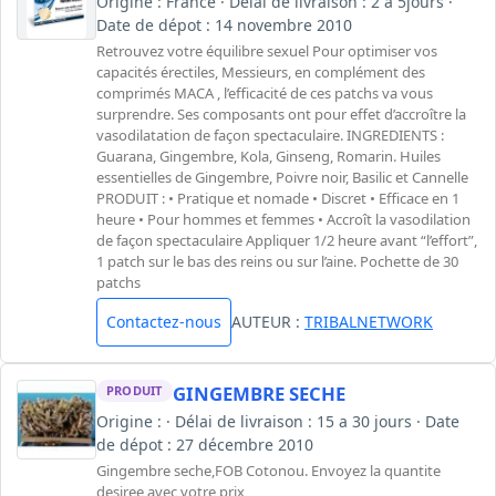
Origine : France · Délai de livraison : 2 à 5jours ·
Date de dépot : 14 novembre 2010
Retrouvez votre équilibre sexuel Pour optimiser vos
capacités érectiles, Messieurs, en complément des
comprimés MACA , l’efficacité de ces patchs va vous
surprendre. Ses composants ont pour effet d’accroître la
vasodilatation de façon spectaculaire. INGREDIENTS :
Guarana, Gingembre, Kola, Ginseng, Romarin. Huiles
essentielles de Gingembre, Poivre noir, Basilic et Cannelle
PRODUIT : • Pratique et nomade • Discret • Efficace en 1
heure • Pour hommes et femmes • Accroît la vasodilation
de façon spectaculaire Appliquer 1/2 heure avant “l’effort”,
1 patch sur le bas des reins ou sur l’aine. Pochette de 30
patchs
Contactez-nous
AUTEUR :
TRIBALNETWORK
GINGEMBRE SECHE
PRODUIT
Origine : · Délai de livraison : 15 a 30 jours · Date
de dépot : 27 décembre 2010
Gingembre seche,FOB Cotonou. Envoyez la quantite
desiree avec votre prix