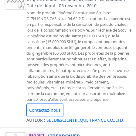
Date de dépot : 06 novembre 2010
Nom de produit: Pipérine Formule Moléculaire:
C17H19NO3 CAS No.：94-62-2 Description: La pipérine est
en partie responsable de la sensation de pseudo-chaleur
lors de la consommation de poivre. Sur l'échelle de Scoville
la pipérine est moins piquante (100 000 SHU) que la
capsaïcine (15 000 000 SHU), le composant piquant des
piments, mais plus que (6)-gingerol, le composé piquant
du gingembre (60 000 SHU). Les propriétés de la pipérine
sont particulièrement nombreuses : En effet, la pipérine
possède des propriétés antimicrobiennes, anti-
inflammatoires, hépatoprotectrices. De plus, elle favorise
l'absorption ainsi que la biodisponibilité de nombreuses
molécules (vitamines, minéraux, médicament,
polyphénols, etc... ) dans le corps. Certaines molécules,
comme la curcumine, voient leur absorption multipliée
par 20 lorsqu'elles sont associées à la pipérine.
Contactez-nous
AUTEUR :
SEED&SCIENTIFIQUE FRANCE CO.,LTD.
PRODUIT