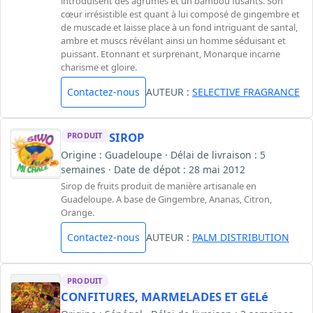
introduisent des agrumes et un bambou fusants. Son
cœur irrésistible est quant à lui composé de gingembre et
de muscade et laisse place à un fond intriguant de santal,
ambre et muscs révélant ainsi un homme séduisant et
puissant. Etonnant et surprenant, Monarque incarne
charisme et gloire.
Contactez-nous
AUTEUR :
SELECTIVE FRAGRANCE
SIROP
PRODUIT
Origine : Guadeloupe · Délai de livraison : 5
semaines · Date de dépot : 28 mai 2012
Sirop de fruits produit de manière artisanale en
Guadeloupe. A base de Gingembre, Ananas, Citron,
Orange.
Contactez-nous
AUTEUR :
PALM DISTRIBUTION
PRODUIT
CONFITURES, MARMELADES ET GELé