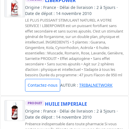
LIBERPOWER
Origine : France · Délai de livraison : 2 à 5jours ·
Date de dépot : 14 novembre 2010
LE PLUS PUISSANT STIMULANT NATUREL A VOTRE
SERVICE ! LIBERPOWER est un puissant fortifiant sans
effet secondaire et sans sucres ajoutés. C’est un stimulant
général de l’organisme, sur un double plan, physique et
intellectuel. INGREDIENTS • 5 plantes : Guarana,
Gingembre, Kola, Cynorrhodon, Acérola • 6 huiles
essentielles : Muscade, Romarin, Rose, Lavande, Genièvre,
Sarriette PRODUIT • Effet adaptogène • Sans effet
secondaire • Sans sucres ajoutés • Agit sur 2 sphères
d’action : physique et intellectuel • S’adapte à tous les
besoins Durée du programme : 47 jours Flacon de 950 ml
Contactez-nous
AUTEUR :
TRIBALNETWORK
HUILE IMPERIALE
PRODUIT
Origine : France · Délai de livraison : 2 à 5jours ·
Date de dépot : 14 novembre 2010
Présence indispensable dans toute pharmacie Si vous