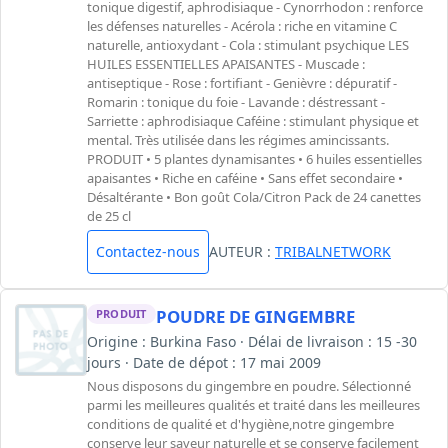
tonique digestif, aphrodisiaque - Cynorrhodon : renforce
les défenses naturelles - Acérola : riche en vitamine C
naturelle, antioxydant - Cola : stimulant psychique LES
HUILES ESSENTIELLES APAISANTES - Muscade :
antiseptique - Rose : fortifiant - Genièvre : dépuratif -
Romarin : tonique du foie - Lavande : déstressant -
Sarriette : aphrodisiaque Caféine : stimulant physique et
mental. Très utilisée dans les régimes amincissants.
PRODUIT • 5 plantes dynamisantes • 6 huiles essentielles
apaisantes • Riche en caféine • Sans effet secondaire •
Désaltérante • Bon goût Cola/Citron Pack de 24 canettes
de 25 cl
Contactez-nous
AUTEUR :
TRIBALNETWORK
POUDRE DE GINGEMBRE
PRODUIT
Origine : Burkina Faso · Délai de livraison : 15 -30
jours · Date de dépot : 17 mai 2009
Nous disposons du gingembre en poudre. Sélectionné
parmi les meilleures qualités et traité dans les meilleures
conditions de qualité et d'hygiène,notre gingembre
conserve leur saveur naturelle et se conserve facilement