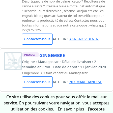
Décortiqueurs de noix de palme , cacao * Récolteuse de
canne à sucre * Presse à huile à moteur et automatique.
*Décortiqueurs d'arachide , sésame , acajou etc etc Les
engrais biologiques activateur de sol très efficace pour
renforcer la productivité du sol etc Contactez nous pour
toutes informations et voir notre catalogue : whatsapp (
229)97683260
Contactez-nous
AUTEUR :
AGRI-NOV BENIN
GINGEMBRE
PRODUIT
Origine : Madagascar · Délai de livraison : 2
semaine environ · Date de dépot : 17 janvier 2020
Gingembre BIO frais venant du Madagascar.
Contactez-nous
AUTEUR :
NIX MARCHANDISE
Ce site utilise des cookies pour vous offrir le meilleur
GINGEMBRE
PRODUIT
service. En poursuivant votre navigation, vous acceptez
Origine : Côte-d'Ivoire · Délai de livraison :
l'utilisation des cookies.
En savoir plus
J'accepte
31/12/2021 · Date de dépot : 28 juin 2021