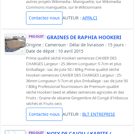
autres projets Wikimedia : Maniguette, sur Wikimedia
Commons maniguette, sur le Wiktionnaire
Contactez-nous
AUTEUR :
APPA.CI
GRAINES DE RAPHIA HOOKERI
PRODUIT
Origine : Cameroun · Délai de livraison : 15 jours ·
Date de dépot : 10 avril 2015
Prime qualité séché Hookeri semences CAHIER DES
CHARGES Largeur : 25-36mm Longueur: 5-7cm et plus
Emballage : sac de Jute 50 / 80kg Prime qualité séché
Hookeri semences CAHIER DES CHARGES Largeur : 25-
36mm Longueur: 5-7cm et plus Emballage : sac de Jute 50
/ 80kg Professional fournisseurs de Premium qualité
séché Hookeri Seed et alliées semences agricoles et des
Fruits ; Graine de sésame Gingembre Ail Congé d'Hibiscus
séchés et Fruits secs
Contactez-nous
AUTEUR :
BLT ENTREPRISE
NOIX DE CAJOU / KARITE /
PRODUIT