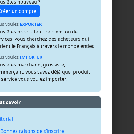
us êtes nouveau ?
Créer un compte
us voulez
EXPORTER
us êtes producteur de biens ou de
rvices, vous cherchez des acheteurs qui
rlent le Français à travers le monde entier.
us voulez
IMPORTER
us êtes marchand, grossiste,
mmerçant, vous savez déjà quel produit
 service vous voulez importer.
ut savoir
itorial
 Bonnes raisons de s’inscrire !