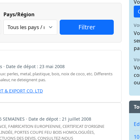
Vo
Pays/Région
Vo
Vo
se
pa
Vo
urs · Date de dépot : 23 mai 2008
Vo
ux: perles, metal, plastique, bois, noix de coco, etc. Differents
co
chaleur, ne deteignent pas.
ou
T & EXPORT CO. LTD
To
 6 SEMAINES · Date de dépot : 21 juillet 2008
Ed
NCE, FABRICATION EUROPEENNE, CERTIFICAT D'ORIGINE
BLINDÉE, PORTES COUPE FEU BOIS HOMOLOGUÉES,
10
EFECTUONS DES DEVIS. CONSULTEZ-NOUS