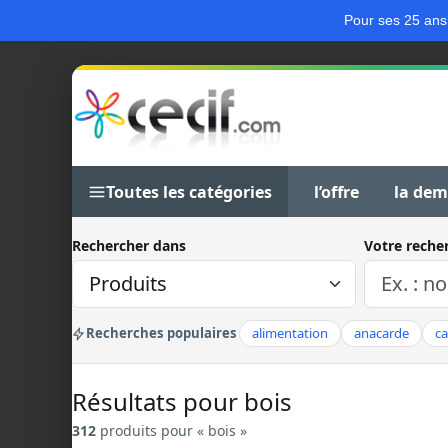
Pour ses 25 ans
Toutes les catégories
l’offre
la de
Rechercher dans
Votre reche
Recherches populaires
alimentation
anacarde
c
Résultats pour bois
312
produits pour « bois »