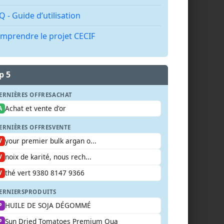
Q - Guide d’utilisation
mprendre le projet CECIF
p 5
ERNIÈRES OFFRES
ACHAT
Achat et vente d'or
A
ERNIÈRES OFFRES
VENTE
your premier bulk argan o...
V
noix de karité, nous rech...
V
thé vert 9380 8147 9366
V
ERNIERS
PRODUITS
HUILE DE SOJA DÉGOMMÉ
P
Sun Dried Tomatoes Premium Qua
P