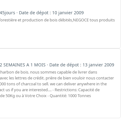
: 45jours · Date de dépot : 10 janvier 2009
 forestière et production de bois débités,NEGOCE tous produits
n : 2 SEMAINES A 1 MOIS · Date de dépot : 13 janvier 2009
charbon de bois. nous sommes capable de livrer dans
ec les lettres de crédit. prière de bien vouloir nous contacter
000 tons of charcoal to sell. we can deliver anywhere in the
t us if you are interested.... - Restrictions: Capacité de
 de 50Kg ou à Votre Choix - Quantité: 1000 Tonnes