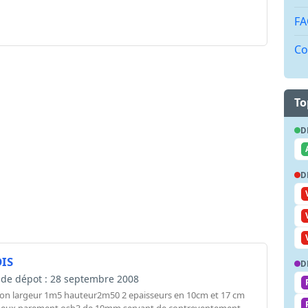
FA
Co
To
D
D
IS
D
te de dépot : 28 septembre 2008
ion largeur 1m5 hauteur2m50 2 epaisseurs en 10cm et 17 cm
rre deux parement osb3 de 10mm servant de contreventement