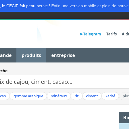
, le CECIF fait peau neuve !
Enfin une version mobile et plein de nouve
Telegram
Tarifs
Aid
mande
produits
entreprise
rche
acao
gomme arabique
minéraux
riz
ciment
karité
plu
Bi