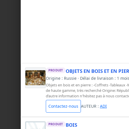
OBJETS EN BOIS ET EN PIE
PRODUIT
Origine : Russie · Délai de livraison : 1 mo
Objets en bois et en pierre : -Coffrets -Tableaux 
de haute gamme, très recherché Origine: Républi
d’autre information n'hésitez pas à nous contacte
Contactez-nous
AUTEUR :
ADI
BOIS
PRODUIT