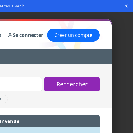
×
autés à venir.
Se connecter
Créer un compte
e
Rechercher
s…
envenue