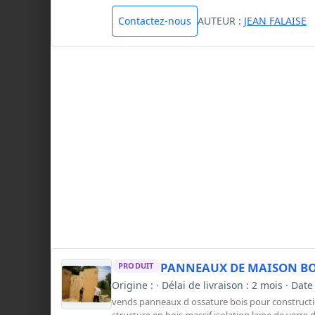
Contactez-nous
AUTEUR :
JEAN FALAISE
PANNEAUX DE MAISON BO
PRODUIT
Origine : · Délai de livraison : 2 mois · Da
vends panneaux d ossature bois pour construct
structure en bois massif isolation laine de ve