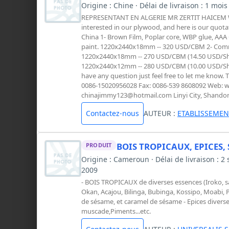
Origine : Chine · Délai de livraison : 1 mois
REPRESENTANT EN ALGERIE MR ZERTIT HAICEM WADA
interested in our plywood, and here is our quot
China 1- Brown Film, Poplar core, WBP glue, AAA 
paint. 1220x2440x18mm -- 320 USD/CBM 2- Comm
1220x2440x18mm -- 270 USD/CBM (14.50 USD/Sh
1220x2440x12mm -- 280 USD/CBM (10.00 USD/She
have any question just feel free to let me know
0086-15020956028 Fax: 0086-539 8608092 Web: 
chinajimmy123@hotmail.com
Linyi City, Shando
Contactez-nous
AUTEUR :
ETABLISSEMEN
BOIS TROPICAUX, EPICES,
PRODUIT
Origine : Cameroun · Délai de livraison : 
2009
- BOIS TROPICAUX de diverses essences (Iroko, sap
Okan, Acajou, Bilinga, Bubinga, Kossipo, Moabi, 
de sésame, et caramel de sésame - Epices diverses
muscade,Piments...etc.