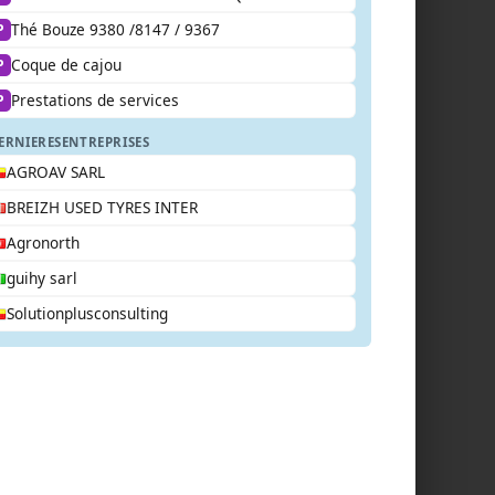
Thé Bouze 9380 /8147 / 9367
P
Coque de cajou
P
Prestations de services
P
ERNIERES
ENTREPRISES
AGROAV SARL
BREIZH USED TYRES INTER
Agronorth
guihy sarl
Solutionplusconsulting