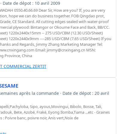
 · Date de dépot : 10 avril 2009
H 0550.40.66.69 Dear Sir, How are you? If, you are very
ation, hope we can do business together. FOB Qingdao prot,
Grade, CE Standard. All cutting edges sealed with water-proof
ercial plywood: Bintangor or Okoume Face and Back, BB/CC.
eet) 1220x2440x15mm -- 275 USD/CBM (12.30 USD/Sheet)
et) 1220x2440x9mm ----285 USD/CBM (7.65 USD/Sheet) If you
. Thanks and Regards, Jimmy Zhang Marketing Manager Tel:
www.cnxingang.com Email:
jimmy@cnxingang.cn
MSN:
ng Province, China
T COMMERCIAL ZERTIT
 SESAME
2 semaines après la commande · Date de dépot : 20 avril
elli,Pachyloba, Sipo, ayous,Movingui, Bibolo, Bosse, Tali,
Padouk, Bete, Azobé, Fraké, Eyong Ilomba,Tiama ...etc - Graines
 : Poivre banc, poivre noir, Anis vert,Noix de