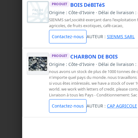
BOIS DéBITéS
PRODUIT
Origine : Côte-d'Ivoire · Délai de livraison 
SIENMS sarl,société exerçant dans l'exploitation
agricoles, de fruits exotiques, café-cacao,
Contactez-nous
AUTEUR :
SIENMS SARL
CHARBON DE BOIS
PRODUIT
Origine : Côte-d'Ivoire · Délai de livraiso
nous avons un stock de plus de 1000 tonnes de 
n'importe quel pays du monde. nous travaillons av
si vous êtes intéressés. we have a stock of over 1
world. we work with letters of credit. please contac
Livraison à tous les Pays - Conditionnement: Sac
Contactez-nous
AUTEUR :
CAP AGRICOLE