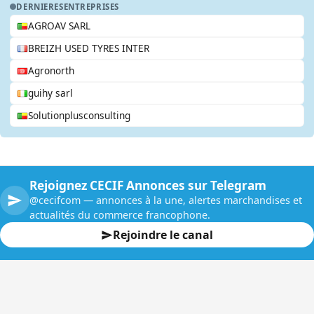
DERNIERES
ENTREPRISES
AGROAV SARL
BREIZH USED TYRES INTER
Agronorth
guihy sarl
Solutionplusconsulting
Rejoignez CECIF Annonces sur Telegram
@cecifcom — annonces à la une, alertes marchandises et
actualités du commerce francophone.
Rejoindre le canal