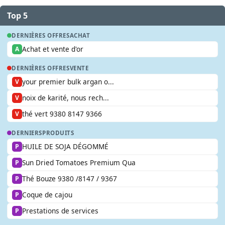
Top 5
DERNIÈRES OFFRES
ACHAT
Achat et vente d'or
A
DERNIÈRES OFFRES
VENTE
your premier bulk argan o...
V
noix de karité, nous rech...
V
thé vert 9380 8147 9366
V
DERNIERS
PRODUITS
HUILE DE SOJA DÉGOMMÉ
P
Sun Dried Tomatoes Premium Qua
P
Thé Bouze 9380 /8147 / 9367
P
Coque de cajou
P
Prestations de services
P