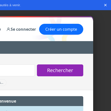
×
autés à venir.
Se connecter
Créer un compte
e
Rechercher
s…
envenue