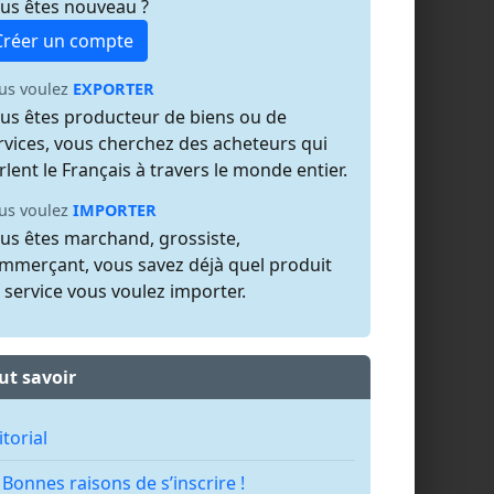
us êtes nouveau ?
Créer un compte
us voulez
EXPORTER
us êtes producteur de biens ou de
rvices, vous cherchez des acheteurs qui
rlent le Français à travers le monde entier.
us voulez
IMPORTER
us êtes marchand, grossiste,
mmerçant, vous savez déjà quel produit
 service vous voulez importer.
ut savoir
itorial
 Bonnes raisons de s’inscrire !