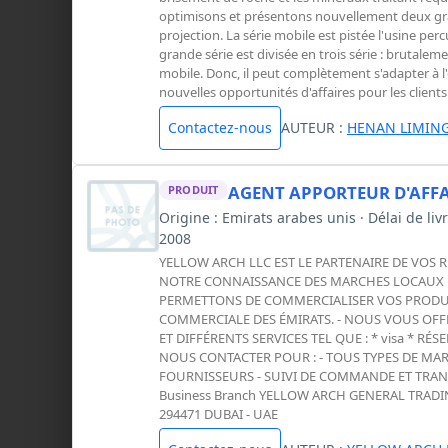
optimisons et présentons nouvellement deux gra
projection. La série mobile est pistée l'usine per
grande série est divisée en trois série : brutaleme
mobile. Donc, il peut complètement s'adapter à l'
nouvelles opportunités d'affaires pour les clients
Contactez-nous
AUTEUR :
HENAN LIMING
AGENT APPORTEUR D'AFFA
PRODUIT
Origine : Emirats arabes unis · Délai de l
2008
YELLOW ARCH LLC EST LE PARTENAIRE DE VOS 
NOTRE CONNAISSANCE DES MARCHES LOCAUX DE
PERMETTONS DE COMMERCIALISER VOS PRODUIT
COMMERCIALE DES ÉMIRATS. - NOUS VOUS OFFR
ET DIFFÉRENTS SERVICES TEL QUE : * visa * 
NOUS CONTACTER POUR : - TOUS TYPES DE MAR
FOURNISSEURS - SUIVI DE COMMANDE ET TRANSP
Business Branch YELLOW ARCH GENERAL TRADING LL
294471 DUBAI - UAE