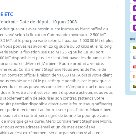
E ETC
l\'endroit · Date de dépot : 10 juin 2008
produit que vous avez besoin sucre icumsa 45 blanc raffiné du
x peu varié selon la fluxation Commande minimum 12 500 MT
D
USD MT. cif le prix peu varié selon la fluxation 1 000 00 Mt et plus
n Vous pouvez les avoir en 25 kg sucre ou 50 kilos et le riz long
rié selon la fluxation 860 usd MT 25 kg 50 kg CIF au port .
T disponible et plus. Le client doit payer les douanes et le
 un courriel .Merci et j\'ai bien d\'autre produit a vendre.
omme vous. Cordialement Stéphane Nous avons de l’huile de
ontract officiel à raison de $1,060 TM . Alors si votre client
 nous envoie une LOI le plus tôt que possible, car le prix que je
jà vendu et nous pouvons considérer n\'importe quel nouveau
ndus ». Si votre client est vraiment disposé à acheter, nous vous
rapidement afin de sécuriser son contrat. J’attends votre
uits pétrolier disponible direct avec le fournisseur(raffinerie)
client parle directement au fournisseur pas d’intermédiaire ,bien
ission et un contrat ,sera signé de bonne foi pour que vous
de mois que ça va durer. Merci Cordialement Stéphane Morin.
sser nous votre adresse émail et un de mes associés va
le car c’est extrêmement sérieux pas sérieux s\'abstenir