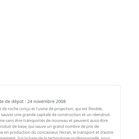
 Date de dépot : 24 novembre 2008
e roche conçu et l'usine de projection, qui est flexible,
t sauver une grande capitale de construction et un réendroit.
ène sans être transportés de nouveau et peuvent aussi être
produit de base, qui sauve un grand nombre de prix de
se en production du concasseur, l'écran, le transport et d'autre
uipement. Sur la base de la technologie professionnelle, nous