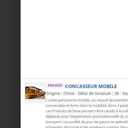
CONCASSEUR MOBILE
PRODUIT
Origine : Chine · Délai de livraison : 30 ·
L'usine percutante mobile, un nouvel écrasement d
convenable et forte dans la mobilité, donc il peu
Les Produits de base peuvent être cassés à la sc
déplacés avec l'exploitation promotionnelle du 
transport. La société de jour de pause se spéciali
brisement de roche et les minéraux traitant l'éq