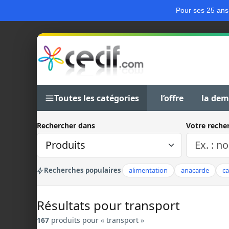
Pour ses 25 ans
Toutes les catégories
l’offre
la de
Rechercher dans
Votre reche
Recherches populaires
alimentation
anacarde
c
Résultats pour transport
167
produits pour « transport »