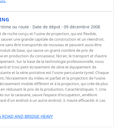
LLC
ING
maritime ou route · Date de dépot : 09 décembre 2008
e roche conçu et l'usine de projection, qui est flexible,
t sauver une grande capitale de construction et un réendroit.
ène sans être transportés de nouveau et peuvent aussi être
produit de base, qui sauve un grand nombre de prix de
se en production du concasseur, l'écran, le transport et d'autre
uipement. Sur la base de la technologie professionnelle, nous
nd et trois petit écrasement de série et équipement de
cutante et la série portative est l'usine percutante tyred. Chaque
nt, l'écrasement du milieu et parfait et la projection de l'usine
écrasement mobile différent et à la projection, qui crée de plus
 en réduisant le prix de la production. Caractéristiques: 1. Une
es sur la caravane, sauve l'espace d'occupation, améliore
déplacé d'un endroit à un autre endroit; 3. Haute efficacité; 4. Les
 ROAD AND BRIDGE HEAVY