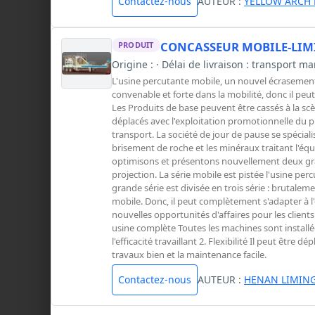
Contactez-nous
AUTEUR :
YELLOW ARCH 
CONCASSEUR MOBILE-LIM
PRODUIT
Origine : · Délai de livraison : transport 
L'usine percutante mobile, un nouvel écrasement d
convenable et forte dans la mobilité, donc il peu
Les Produits de base peuvent être cassés à la sc
déplacés avec l'exploitation promotionnelle du 
transport. La société de jour de pause se spéciali
brisement de roche et les minéraux traitant l'éq
optimisons et présentons nouvellement deux gra
projection. La série mobile est pistée l'usine per
grande série est divisée en trois série : brutaleme
mobile. Donc, il peut complètement s'adapter à l'
nouvelles opportunités d'affaires pour les clients
usine complète Toutes les machines sont installé
l'efficacité travaillant 2. Flexibilité Il peut être 
travaux bien et la maintenance facile.
Contactez-nous
AUTEUR :
HENAN LIMING