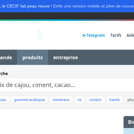
, le CECIF fait peau neuve !
Enfin une version mobile et plein de nouve
Telegram
Tarifs
Aid
mande
produits
entreprise
rche
acao
gomme arabique
minéraux
riz
ciment
karité
plu
Bi