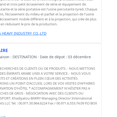
nd et trois petit écrasement de série et équipement de
cutante et la série portative est l'usine percutante tyred. Chaque
nt, l'écrasement du milieu et parfait et la projection de l'usine
écrasement mobile différent et à la projection, qui crée de plus
 en réduisant le prix de la production.
 HEAVY INDUSTRY CO.,LTD
IRE
ivraison : DESTINATION · Date de dépot : 03 décembre
RECHERCHES DE CLIENTS OU DE PRODUITS. - NOUS METTONS
S ÉMIRATS ARABE UNIS A VOTRE SERVICE. - NOUS VOUS
S ET CRÉATIONS EN PLEIN CŒUR DES ACTIVITÉS
ONS UN POINT D'ACCUEIL LORS DE VOS VISITES D'AFFAIRES
RÉSERVATION D'HÔTEL * ACCOMPAGNEMENT N'HÉSITER PAS A
CHES DE GROS - NÉGOCIATION AVEC DES CLIENTS OU
ORT. Khadiyatou BARRY Managing Director International
C Tel. : 00.971.50.964.6224 Fax / 00.971.6.553.74.09 P.O BOX