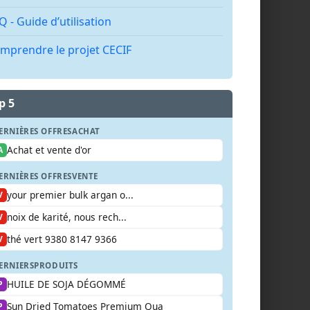
Q - Guide d’utilisation
mprendre le projet CECIF
p 5
ERNIÈRES OFFRES
ACHAT
Achat et vente d'or
A
ERNIÈRES OFFRES
VENTE
your premier bulk argan o...
V
noix de karité, nous rech...
V
thé vert 9380 8147 9366
V
ERNIERS
PRODUITS
HUILE DE SOJA DÉGOMMÉ
P
Sun Dried Tomatoes Premium Qua
P