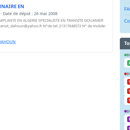
NAIRE EN
FA
d · Date de dépot : 26 mai 2008
Co
PLANTE EN ALGERIE SPECIALISTE EN TRANSITE DOUANIER
ransit_dahoun@yahoo.fr
N°de tel: 21317648572 N° de mobile:
 DAHOUN
To
D
D
D