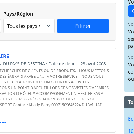
Vo
Pays/Région
Vo
Vo
se
pa
IRE
Vo
ON DU PAYS DE DESTINA · Date de dépot : 23 avril 2008
Vo
RECHERCHES DE CLIENTS OU DE PRODUITS. - NOUS METTONS
co
S ÉMIRATS ARABE UNIT A VOTRE SERVICE. - NOUS VOUS
ou
S ET CRÉATIONS EN PLEIN CŒUR DES ACTIVITÉS
ONS UN POINT D'ACCUEIL LORS DE VOS VISITES D'AFFAIRES
RÉSERVATION D'HÔTEL * ACCOMPAGNEMENT N'HÉSITER PAS A
CHES DE GROS - NÉGOCIATION AVEC DES CLIENTS OU
To
PORT Contact: Khady Barry 00971509646224 DUBAI UAE
Ed
LLC
10