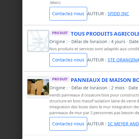
.Merci
Contactez-nous
AUTEUR :
SFIDD INC
TOUS PRODUITS AGRICOL
PRODUIT
Origine : · Délai de livraison : 4 jours · Dat
Nos produits et services sont adaptés aux conditi
Contactez-nous
AUTEUR :
STE ORANGINA
PANNEAUX DE MAISON BO
PRODUIT
Origine : · Délai de livraison : 2 mois · Da
vends panneaux d ossature bois pour construct
structure en bois massif isolation laine de ve
integration des lisses dans le mur integration 
panneaux de mur par 2 personnes pas besoin de
Contactez-nous
AUTEUR :
SC MEYER AND