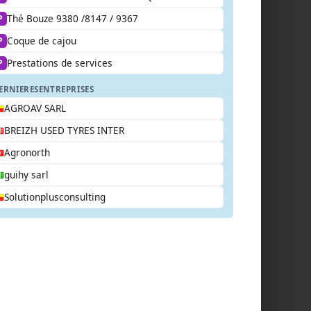
Thé Bouze 9380 /8147 / 9367
P
Coque de cajou
P
Prestations de services
P
ERNIERES
ENTREPRISES
AGROAV SARL
BREIZH USED TYRES INTER
Agronorth
guihy sarl
Solutionplusconsulting