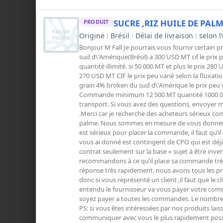
SUCRE ,RIZ HUILE DE PALM
PRODUIT
Origine : Brésil · Délai de livraison : selon 
Bonjour M Fall Je pourrais vous fournir certain 
sud d\'Amérique(Brésil) a 300 USD MT cif le pri
quantité illimité. si 50 000 MT et plus le prix 280 
270 USD MT CIF le prix peu varié selon la fluxatio
grain 4% broken du sud d\'Amérique le prix peu va
Commande minimum 12 500 MT quantité 1000 000 M
transport. Si vous avez des questions, envoyer moi
.Merci car je recherche des acheteurs sérieux c
palme. Nous sommes en mesure de vous donner un c
est sérieux pour placer la commande, il faut qu’il
vous ai donné est contingent de CPO qui est dé
contrat seulement sur la base « sujet à être inve
recommandons à ce qu’il place sa commande très 
réponse très rapidement. nous avons tous les prod
donc si vous représenté un client ,il faut que le 
entendu le fournisseur va vous payer votre comm
soyez payer a toutes les commandes. Le nombre 
PS: si vous êtes intéressées par nos produits lai
communiquer avec vous le plus rapidement possib