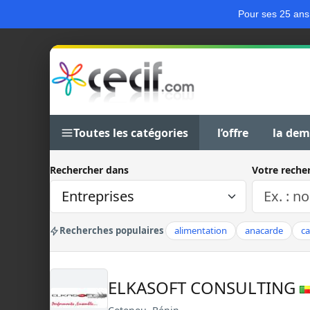
Pour ses 25 ans
Toutes les catégories
l’offre
la de
Rechercher dans
Votre reche
Recherches populaires
alimentation
anacarde
c
ELKASOFT CONSULTING