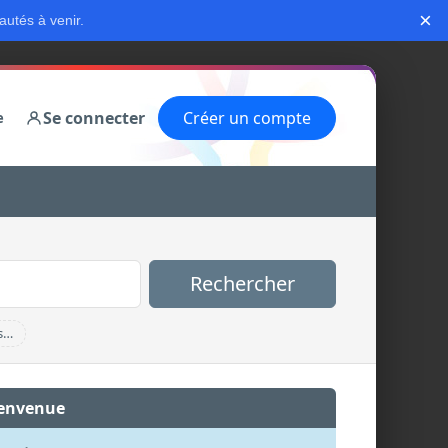
×
autés à venir.
Se connecter
Créer un compte
e
Rechercher
s…
envenue