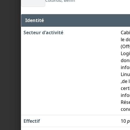
Cotonou, Bénin
Identité
Secteur d'activité
Cab
le d
(Off
Logi
don
info
Linu
,de 
cert
info
Rése
con
Effectif
10
p