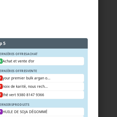
p 5
ERNIÈRES OFFRES
ACHAT
Achat et vente d'or
A
ERNIÈRES OFFRES
VENTE
your premier bulk argan o...
V
noix de karité, nous rech...
V
thé vert 9380 8147 9366
V
ERNIERS
PRODUITS
HUILE DE SOJA DÉGOMMÉ
P