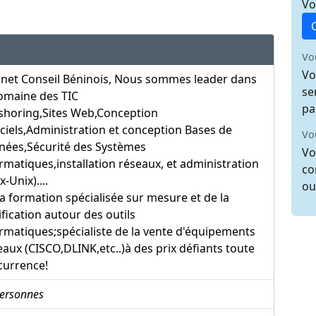
Vo
Vo
Vo
inet Conseil Béninois, Nous sommes leader dans
se
omaine des TIC
pa
shoring,Sites Web,Conception
ciels,Administration et conception Bases de
Vo
nées,Sécurité des Systèmes
Vo
rmatiques,installation réseaux, et administration
co
x-Unix)....
ou
la formation spécialisée sur mesure et de la
ification autour des outils
rmatiques;spécialiste de la vente d'équipements
aux (CISCO,DLINK,etc..)à des prix défiants toute
currence!
ersonnes