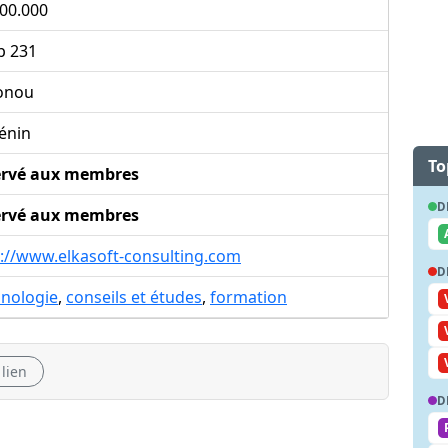
00.000
p 231
onou
énin
To
ervé aux membres
D
ervé aux membres
p://www.elkasoft-consulting.com
D
hnologie
,
conseils et études
,
formation
 lien
D