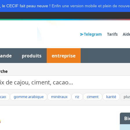
, le CECIF fait peau neuve !
Enfin une version mobile et plein de nouve
Telegram
Tarifs
Aid
mande
produits
entreprise
rche
acao
gomme arabique
minéraux
riz
ciment
karité
plu
Bi