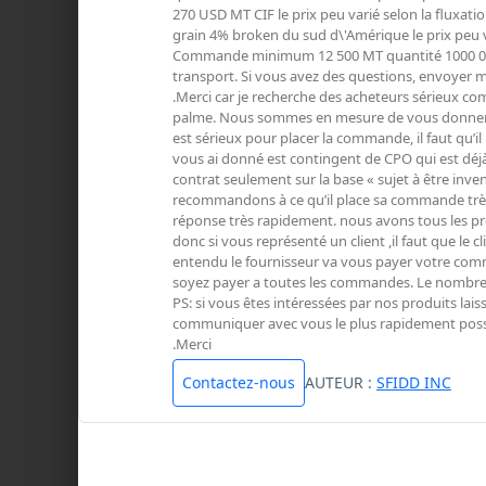
270 USD MT CIF le prix peu varié selon la fluxatio
grain 4% broken du sud d\'Amérique le prix peu va
Commande minimum 12 500 MT quantité 1000 000 M
transport. Si vous avez des questions, envoyer moi
.Merci car je recherche des acheteurs sérieux c
palme. Nous sommes en mesure de vous donner un c
est sérieux pour placer la commande, il faut qu’il
vous ai donné est contingent de CPO qui est dé
contrat seulement sur la base « sujet à être inve
recommandons à ce qu’il place sa commande très 
réponse très rapidement. nous avons tous les prod
donc si vous représenté un client ,il faut que le 
entendu le fournisseur va vous payer votre comm
soyez payer a toutes les commandes. Le nombre 
PS: si vous êtes intéressées par nos produits lai
communiquer avec vous le plus rapidement possib
.Merci
Contactez-nous
AUTEUR :
SFIDD INC