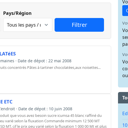
Vo
Pays/Région
Vo
Vo
se
pa
LATéES
Vo
 semaines · Date de dépot : 22 mai 2008
Vo
ruits concentrés Pâtes à tartiner chocolatées,aux noisettes...
co
ou
To
E ETC
l\'endroit · Date de dépot : 10 juin 2008
Ed
produit que vous avez besoin sucre icumsa 45 blanc raffiné du
x peu varié selon la fluxation Commande minimum 12 500 MT
10
USD MT. cif le prix peu varié selon la fluxation 1 000 00 Mt et plus