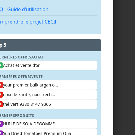
Q - Guide d’utilisation
mprendre le projet CECIF
p 5
ERNIÈRES OFFRES
ACHAT
Achat et vente d'or
A
ERNIÈRES OFFRES
VENTE
your premier bulk argan o...
V
noix de karité, nous rech...
V
thé vert 9380 8147 9366
V
ERNIERS
PRODUITS
HUILE DE SOJA DÉGOMMÉ
P
Sun Dried Tomatoes Premium Qua
P