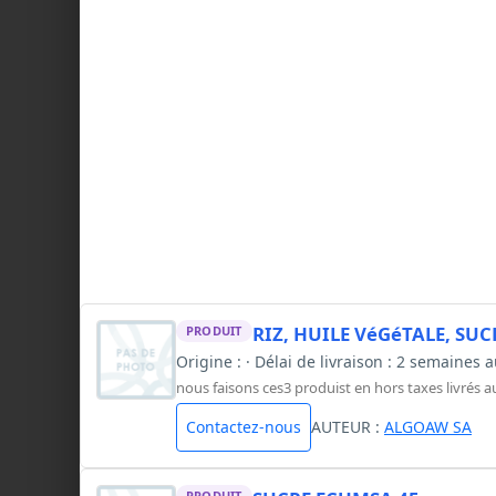
RIZ, HUILE VéGéTALE, SUC
PRODUIT
Origine : · Délai de livraison : 2 semaine
nous faisons ces3 produist en hors taxes livrés a
Contactez-nous
AUTEUR :
ALGOAW SA
PRODUIT