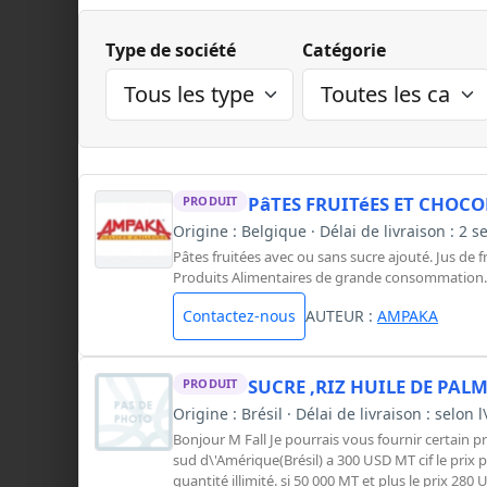
Type de société
Catégorie
PâTES FRUITéES ET CHOCO
PRODUIT
Origine : Belgique · Délai de livraison : 2
Pâtes fruitées avec ou sans sucre ajouté. Jus de f
Produits Alimentaires de grande consommation.
Contactez-nous
AUTEUR :
AMPAKA
SUCRE ,RIZ HUILE DE PALM
PRODUIT
Origine : Brésil · Délai de livraison : selon 
Bonjour M Fall Je pourrais vous fournir certain 
sud d\'Amérique(Brésil) a 300 USD MT cif le pri
quantité illimité. si 50 000 MT et plus le prix 280 