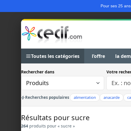
Pour ses 25 ans
Toutes les catégories
l’offre
la de
Rechercher dans
Votre reche
Recherches populaires
alimentation
anacarde
c
Résultats pour sucre
264
produits pour « sucre »