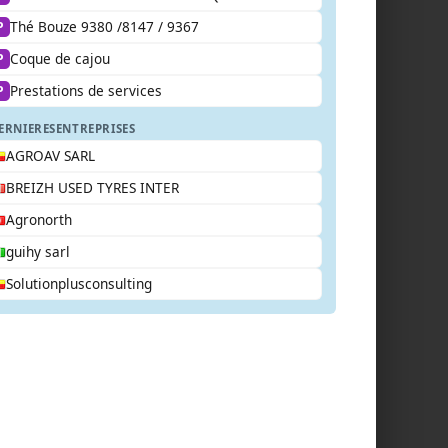
Thé Bouze 9380 /8147 / 9367
P
Coque de cajou
P
Prestations de services
P
ERNIERES
ENTREPRISES
AGROAV SARL
BREIZH USED TYRES INTER
Agronorth
guihy sarl
Solutionplusconsulting