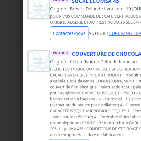
SUCRE ECUMSA 45
Origine : Brésil · Délai de livraison : 10 
pOUR VOS COMMANDE DE : CAFE VERT ROBUSTA 
ORIGINE ALGERIE ET AUTRES PRODUITS SELON
Contactez-nous
AUTEUR :
EURL KING EX
COUVERTURE DE CHOCOL
PRODUIT
Origine : Côte-d'Ivoire · Délai de livraison
FICHE TECHNIQUE DU PRODUIT SPECIFICATION 
CACAO 15% SUCRE) TYPE du PRODUIT : Produit al
alcalisée sucre de canne CONDITIONNEMENT : Prés
couvert de film plastique ; Palettisation : Sur p
pour expédition. CARACTERISTIQUE PHYSICO – CHI
beurre extrait à l’hexane). 2 – Humidité : 1,70 % 
(extraction du beurre par distillation) 4 – Finess
CARACTERISTIQUE MICROBIOLOGIQUES 1 - Flore més
– Moisissures : 50 cfu/g 4 - Entérobactéries : ab
organoleptiques COULEUR : marron brun Goût et 
20°c Liquide à 45°c CONDITIONS DE STOCKAGE Sto
ans à compter de la date de fabrication.