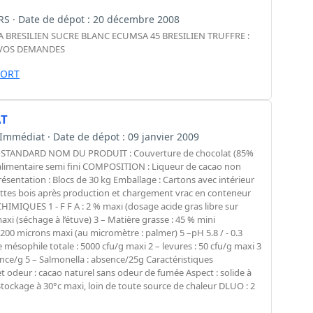
JOURS · Date de dépot : 20 décembre 2008
BRESILIEN SUCRE BLANC ECUMSA 45 BRESILIEN TRUFFRE :
 VOS DEMANDES
PORT
AT
 : Immédiat · Date de dépot : 09 janvier 2009
STANDARD NOM DU PRODUIT : Couverture de chocolat (85%
imentaire semi fini COMPOSITION : Liqueur de cacao non
entation : Blocs de 30 kg Emballage : Cartons avec intérieur
alettes bois après production et chargement vrac en conteneur
MIQUES 1 - F F A : 2 % maxi (dosage acide gras libre sur
maxi (séchage à l’étuve) 3 – Matière grasse : 45 % mini
e 200 microns maxi (au micromètre : palmer) 5 –pH 5.8 / - 0.3
ophile totale : 5000 cfu/g maxi 2 – levures : 50 cfu/g maxi 3
sence/g 5 – Salmonella : absence/25g Caractéristiques
odeur : cacao naturel sans odeur de fumée Aspect : solide à
ckage à 30°c maxi, loin de toute source de chaleur DLUO : 2