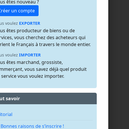
us êtes nouveau ?
Créer un compte
us voulez
EXPORTER
us êtes producteur de biens ou de
rvices, vous cherchez des acheteurs qui
rlent le Français à travers le monde entier.
us voulez
IMPORTER
us êtes marchand, grossiste,
mmerçant, vous savez déjà quel produit
 service vous voulez importer.
ut savoir
itorial
 Bonnes raisons de s’inscrire !