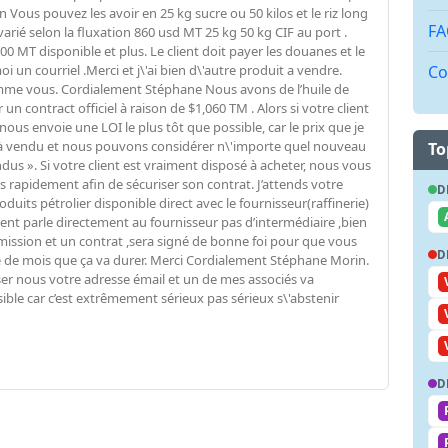
n Vous pouvez les avoir en 25 kg sucre ou 50 kilos et le riz long
FA
rié selon la fluxation 860 usd MT 25 kg 50 kg CIF au port .
T disponible et plus. Le client doit payer les douanes et le
Co
 un courriel .Merci et j\'ai bien d\'autre produit a vendre.
omme vous. Cordialement Stéphane Nous avons de l’huile de
ontract officiel à raison de $1,060 TM . Alors si votre client
 nous envoie une LOI le plus tôt que possible, car le prix que je
jà vendu et nous pouvons considérer n\'importe quel nouveau
To
ndus ». Si votre client est vraiment disposé à acheter, nous vous
rapidement afin de sécuriser son contrat. J’attends votre
D
uits pétrolier disponible direct avec le fournisseur(raffinerie)
client parle directement au fournisseur pas d’intermédiaire ,bien
ission et un contrat ,sera signé de bonne foi pour que vous
D
de mois que ça va durer. Merci Cordialement Stéphane Morin.
sser nous votre adresse émail et un de mes associés va
le car c’est extrêmement sérieux pas sérieux s\'abstenir
D