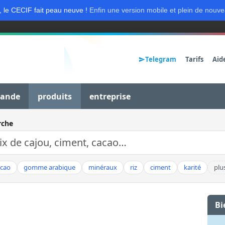
, le CECIF fait peau neuve !
Enfin une version mobile et plein de nouve
Telegram
Tarifs
Aid
mande
produits
entreprise
rche
acao
gomme arabique
minéraux
riz
ciment
karité
plu
Bi