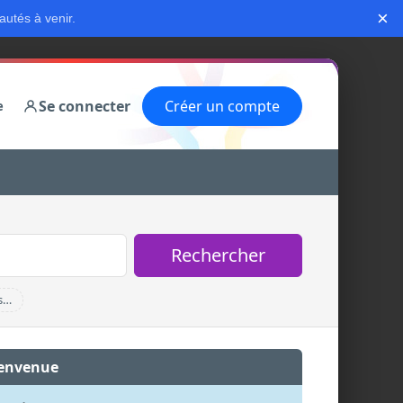
×
autés à venir.
Se connecter
Créer un compte
e
Rechercher
s…
envenue