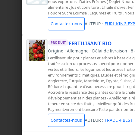
nous exportons : Dattes Fréches ( Deglet Nour ). L
alimentaire . Jus et conviture . L'huile d'olive . 
Poudre Sucre Ecumsa . Légumes et Fruits . Nous 
Contactez-nous
AUTEUR :
EURL KING EX
FERTILISANT BIO
PRODUIT
Origine : Allemagne · Délai de livraison : 8
Fertilisant Bio pour plantes et arbres à base d'a
traitées selon un processus spécial pour donner 
vertes et à fleurs, les légumes et les arbres fruiti
environnements climatiques. Etudes et témoignag
Angleterre, Turquie, Martinique, Egypte, Suisse, 
Réduire la quantité d'eau nécessaire pour l'irrigati
Accroître la résistance des plantes contre la chaleu
développement sain des plantes - Améliorer la réc
teneur en sucre des fruits, - Meilleur goût des fru
Payment:virement bancaire Testé par de nombreu
Contactez-nous
AUTEUR :
TRADE 4 BEST