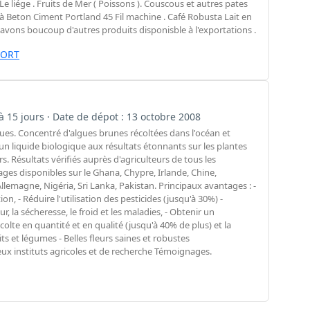
e liége . Fruits de Mer ( Poissons ). Couscous et autres pates
Fer à Beton Ciment Portland 45 Fil machine . Café Robusta Lait en
avons boucoup d'autres produits disponisble à l'exportations .
PORT
 à 15 jours · Date de dépot : 13 octobre 2008
lgues. Concentré d'algues brunes récoltées dans l'océan et
un liquide biologique aux résultats étonnants sur les plantes
ers. Résultats vérifiés auprès d'agriculteurs de tous les
es disponibles sur le Ghana, Chypre, Irlande, Chine,
Allemagne, Nigéria, Sri Lanka, Pakistan. Principaux avantages : -
on, - Réduire l'utilisation des pesticides (jusqu'à 30%) -
r, la sécheresse, le froid et les maladies, - Obtenir un
olte en quantité et en qualité (jusqu'à 40% de plus) et la
its et légumes - Belles fleurs saines et robustes
x instituts agricoles et de recherche Témoignages.