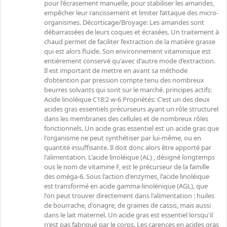
pour l'écrasement manuelle, pour stabiliser les amandes,
empêcher leur rancissement et limiter l’attaque des micro-
organismes. Décorticage/Broyage: Les amandes sont
débarrassées de leurs coques et écrasées. Un traitement à
chaud permet de faciliter l’extraction de la matière grasse
qui est alors fluide. Son environnement vitaminique est
entièrement conservé qu'avec d'autre mode d’extraction.
Il est important de mettre en avant sa méthode
d’obtention par pression compte tenu des nombreux
beurres solvants qui sont sur le marché. principes actifs:
Acide linoléique C18:2 w-6 Propriétés: C'est un des deux
acides gras essentiels précurseurs ayant un rôle structurel
dans les membranes des cellules et de nombreux rôles
fonctionnels. Un acide gras essentiel est un acide gras que
l'organisme ne peut synthétiser par lui-même, ou en
quantité insuffisante. Il doit donc alors être apporté par
l'alimentation. L'acide linoléique (AL) , désigné longtemps
ous le nom de vitamine F, est le précurseur de la famille
des oméga-6. Sous l'action d'enzymes, l'acide linoléique
est transformé en acide gamma-linolénique (AGL), que
l'on peut trouver directement dans l'alimentation : huiles
de bourrache, d'onagre, de graines de cassis, mais aussi
dans le lait maternel. Un acide gras est essentiel lorsqu'il
n'est pas fabriqué par le corps. Les carences en acides gras