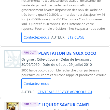
notamment: noix d'anacarde ou acajou, de sésame, de
karité; du piment... actuellement nous mettons
gracieusement à votre disposition des noix de karité de
très bonne qualité à 200€/tonne; des noix d'acajou (kw 44
fort) à 450€/tonne. (...) - 450 € la tonne - Conditionnement
:oui - Quantité :520 tonnes Dans l'attente de votre
reponse. Pour ample précision n'hesitez pas a nous ecrire
Contactez-nous
AUTEUR :
ETS CLAVE
PLANTATION DE NOIX COCO
PRODUIT
Origine : Côte-d'Ivoire · Délai de livraison :
30/09/2010 · Date de dépot : 29 juillet 2010
3000 ha de coco disponible recherche d'un partenaire
pour faire du copra et du coco rappé et production d'huile
Contactez-nous
AUTEUR :
CENTRALE SERVICE AGRICOLE C.I
E LIQUIDE SAVEUR CAMEL
PRODUIT