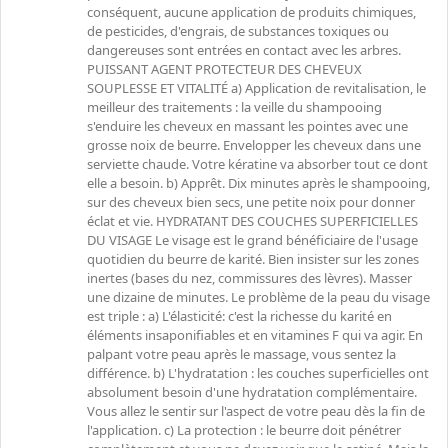
conséquent, aucune application de produits chimiques,
de pesticides, d'engrais, de substances toxiques ou
dangereuses sont entrées en contact avec les arbres.
PUISSANT AGENT PROTECTEUR DES CHEVEUX
SOUPLESSE ET VITALITÉ a) Application de revitalisation, le
meilleur des traitements : la veille du shampooing
s'enduire les cheveux en massant les pointes avec une
grosse noix de beurre. Envelopper les cheveux dans une
serviette chaude. Votre kératine va absorber tout ce dont
elle a besoin. b) Apprêt. Dix minutes après le shampooing,
sur des cheveux bien secs, une petite noix pour donner
éclat et vie. HYDRATANT DES COUCHES SUPERFICIELLES
DU VISAGE Le visage est le grand bénéficiaire de l'usage
quotidien du beurre de karité. Bien insister sur les zones
inertes (bases du nez, commissures des lèvres). Masser
une dizaine de minutes. Le problème de la peau du visage
est triple : a) L'élasticité: c'est la richesse du karité en
éléments insaponifiables et en vitamines F qui va agir. En
palpant votre peau après le massage, vous sentez la
différence. b) L'hydratation : les couches superficielles ont
absolument besoin d'une hydratation complémentaire.
Vous allez le sentir sur l'aspect de votre peau dès la fin de
l'application. c) La protection : le beurre doit pénétrer