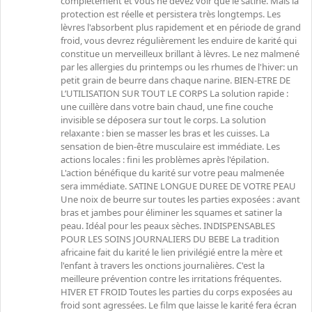
complètement et vous ne devez voir que le satiné. Mais la
protection est réelle et persistera très longtemps. Les
lèvres l'absorbent plus rapidement et en période de grand
froid, vous devrez régulièrement les enduire de karité qui
constitue un merveilleux brillant à lèvres. Le nez malmené
par les allergies du printemps ou les rhumes de l'hiver: un
petit grain de beurre dans chaque narine. BIEN-ETRE DE
L’UTILISATION SUR TOUT LE CORPS La solution rapide :
une cuillère dans votre bain chaud, une fine couche
invisible se déposera sur tout le corps. La solution
relaxante : bien se masser les bras et les cuisses. La
sensation de bien-être musculaire est immédiate. Les
actions locales : fini les problèmes après l'épilation.
L'action bénéfique du karité sur votre peau malmenée
sera immédiate. SATINE LONGUE DUREE DE VOTRE PEAU
Une noix de beurre sur toutes les parties exposées : avant
bras et jambes pour éliminer les squames et satiner la
peau. Idéal pour les peaux sèches. INDISPENSABLES
POUR LES SOINS JOURNALIERS DU BEBE La tradition
africaine fait du karité le lien privilégié entre la mère et
l'enfant à travers les onctions journalières. C'est la
meilleure prévention contre les irritations fréquentes.
HIVER ET FROID Toutes les parties du corps exposées au
froid sont agressées. Le film que laisse le karité fera écran