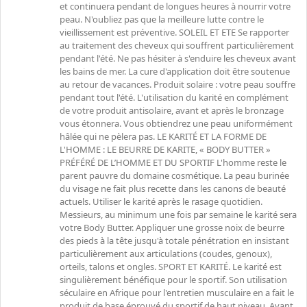
et continuera pendant de longues heures à nourrir votre
peau. N'oubliez pas que la meilleure lutte contre le
vieillissement est préventive. SOLEIL ET ETE Se rapporter
au traitement des cheveux qui souffrent particulièrement
pendant l'été. Ne pas hésiter à s'enduire les cheveux avant
les bains de mer. La cure d'application doit être soutenue
au retour de vacances. Produit solaire : votre peau souffre
pendant tout l'été. L'utilisation du karité en complément
de votre produit antisolaire, avant et après le bronzage
vous étonnera. Vous obtiendrez une peau uniformément
hâlée qui ne pèlera pas. LE KARITÉ ET LA FORME DE
L'HOMME : LE BEURRE DE KARITE, « BODY BUTTER »
PRÉFÉRÉ DE L’HOMME ET DU SPORTIF L'homme reste le
parent pauvre du domaine cosmétique. La peau burinée
du visage ne fait plus recette dans les canons de beauté
actuels. Utiliser le karité après le rasage quotidien.
Messieurs, au minimum une fois par semaine le karité sera
votre Body Butter. Appliquer une grosse noix de beurre
des pieds à la tête jusqu'à totale pénétration en insistant
particulièrement aux articulations (coudes, genoux),
orteils, talons et ongles. SPORT ET KARITÉ. Le karité est
singulièrement bénéfique pour le sportif. Son utilisation
séculaire en Afrique pour l'entretien musculaire en a fait le
produit de base éprouvé du sportif de haut niveau. Avant