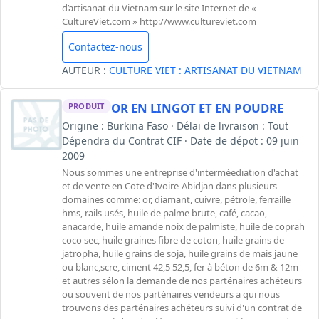
d’artisanat du Vietnam sur le site Internet de «
CultureViet.com » http://www.cultureviet.com
Contactez-nous
AUTEUR :
CULTURE VIET : ARTISANAT DU VIETNAM
OR EN LINGOT ET EN POUDRE
PRODUIT
Origine : Burkina Faso · Délai de livraison : Tout
Dépendra du Contrat CIF · Date de dépot : 09 juin
2009
Nous sommes une entreprise d'interméediation d'achat
et de vente en Cote d'Ivoire-Abidjan dans plusieurs
domaines comme: or, diamant, cuivre, pétrole, ferraille
hms, rails usés, huile de palme brute, café, cacao,
anacarde, huile amande noix de palmiste, huile de coprah
coco sec, huile graines fibre de coton, huile grains de
jatropha, huile grains de soja, huile grains de mais jaune
ou blanc,scre, ciment 42,5 52,5, fer à béton de 6m & 12m
et autres sélon la demande de nos parténaires achéteurs
ou souvent de nos parténaires vendeurs a qui nous
trouvons des parténaires achéteurs suivi d'un contrat de