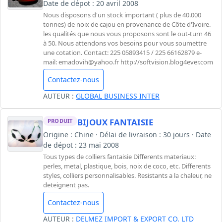
Date de dépot : 20 avril 2008
Nous disposons d'un stock important ( plus de 40.000
tonnes) de noix de cajou en provenance de Côte d'Ivoire.
les qualités que nous vous proposons sont le out-turn 46
à 50. Nous attendons vos besoins pour vous soumettre
une cotation. Contact: 225 05893415 / 225 66162879 e-
mail:
emadovih@yahoo.fr
http://softvision.blog4ever.com
Contactez-nous
AUTEUR :
GLOBAL BUSINESS INTER
BIJOUX FANTAISIE
PRODUIT
Origine : Chine · Délai de livraison : 30 jours · Date
de dépot : 23 mai 2008
Tous types de colliers fantaisie Differents materiaux:
perles, metal, plastique, bois, noix de coco, etc. Differents
styles, colliers personnalisables. Resistants a la chaleur, ne
deteignent pas.
Contactez-nous
AUTEUR :
DELMEZ IMPORT & EXPORT CO. LTD