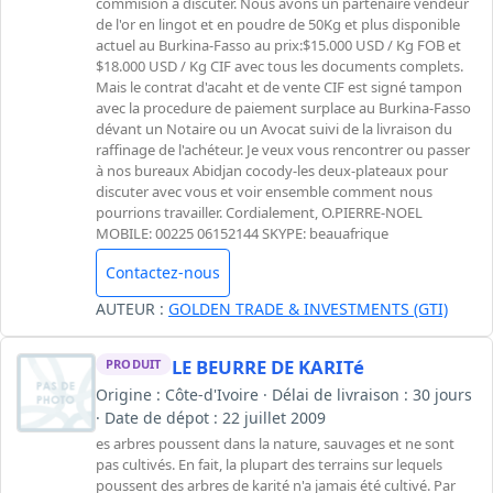
commision à discuter. Nous avons un parténaire vendeur
de l'or en lingot et en poudre de 50Kg et plus disponible
actuel au Burkina-Fasso au prix:$15.000 USD / Kg FOB et
$18.000 USD / Kg CIF avec tous les documents complets.
Mais le contrat d'acaht et de vente CIF est signé tampon
avec la procedure de paiement surplace au Burkina-Fasso
dévant un Notaire ou un Avocat suivi de la livraison du
raffinage de l'achéteur. Je veux vous rencontrer ou passer
à nos bureaux Abidjan cocody-les deux-plateaux pour
discuter avec vous et voir ensemble comment nous
pourrions travailler. Cordialement, O.PIERRE-NOEL
MOBILE: 00225 06152144 SKYPE: beauafrique
Contactez-nous
AUTEUR :
GOLDEN TRADE & INVESTMENTS (GTI)
LE BEURRE DE KARITé
PRODUIT
Origine : Côte-d'Ivoire · Délai de livraison : 30 jours
· Date de dépot : 22 juillet 2009
es arbres poussent dans la nature, sauvages et ne sont
pas cultivés. En fait, la plupart des terrains sur lequels
poussent des arbres de karité n'a jamais été cultivé. Par