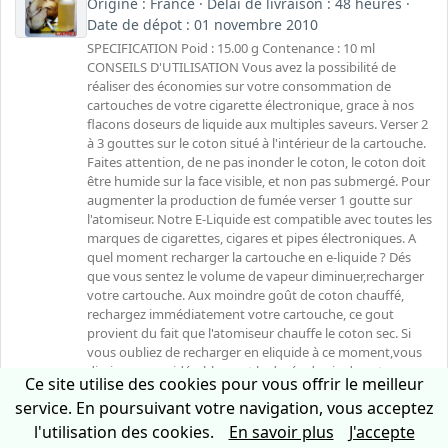
Origine : France · Délai de livraison : 48 heures ·
Date de dépot : 01 novembre 2010
SPECIFICATION Poid : 15.00 g Contenance : 10 ml
CONSEILS D'UTILISATION Vous avez la possibilité de
réaliser des économies sur votre consommation de
cartouches de votre cigarette électronique, grace à nos
flacons doseurs de liquide aux multiples saveurs. Verser 2
à 3 gouttes sur le coton situé à l'intérieur de la cartouche.
Faites attention, de ne pas inonder le coton, le coton doit
être humide sur la face visible, et non pas submergé. Pour
augmenter la production de fumée verser 1 goutte sur
l'atomiseur. Notre E-Liquide est compatible avec toutes les
marques de cigarettes, cigares et pipes électroniques. A
quel moment recharger la cartouche en e-liquide ? Dés
que vous sentez le volume de vapeur diminuer,recharger
votre cartouche. Aux moindre goût de coton chauffé,
rechargez immédiatement votre cartouche, ce gout
provient du fait que l'atomiseur chauffe le coton sec. Si
vous oubliez de recharger en eliquide à ce moment,vous
diminuez considérablement la durée de vie de votre
Ce site utilise des cookies pour vous offrir le meilleur
atomiseur. Par mesure d'hygiène, changer régulièrement
service. En poursuivant votre navigation, vous acceptez
votre cartouche Changement préconisé : tous les 3 à 5
jours d'utilisation. COMPOSITION DU PRODUIT
l'utilisation des cookies.
En savoir plus
J'accepte
Tetramethylpyrazine, Trimethylpyrazine Beta