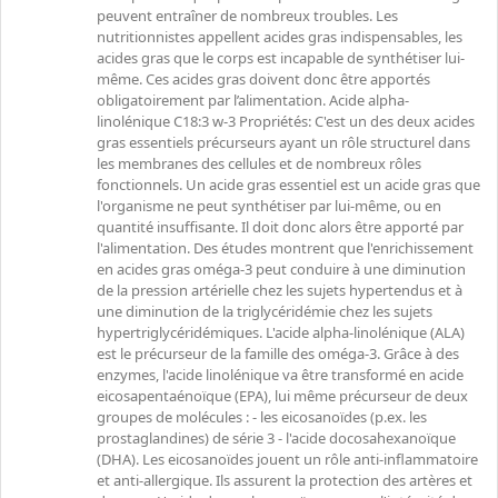
peuvent entraîner de nombreux troubles. Les
nutritionnistes appellent acides gras indispensables, les
acides gras que le corps est incapable de synthétiser lui-
même. Ces acides gras doivent donc être apportés
obligatoirement par l’alimentation. Acide alpha-
linolénique C18:3 w-3 Propriétés: C'est un des deux acides
gras essentiels précurseurs ayant un rôle structurel dans
les membranes des cellules et de nombreux rôles
fonctionnels. Un acide gras essentiel est un acide gras que
l'organisme ne peut synthétiser par lui-même, ou en
quantité insuffisante. Il doit donc alors être apporté par
l'alimentation. Des études montrent que l'enrichissement
en acides gras oméga-3 peut conduire à une diminution
de la pression artérielle chez les sujets hypertendus et à
une diminution de la triglycéridémie chez les sujets
hypertriglycéridémiques. L'acide alpha-linolénique (ALA)
est le précurseur de la famille des oméga-3. Grâce à des
enzymes, l'acide linolénique va être transformé en acide
eicosapentaénoïque (EPA), lui même précurseur de deux
groupes de molécules : - les eicosanoïdes (p.ex. les
prostaglandines) de série 3 - l'acide docosahexanoïque
(DHA). Les eicosanoïdes jouent un rôle anti-inflammatoire
et anti-allergique. Ils assurent la protection des artères et