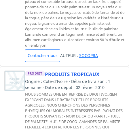
juteux et comestible lui aussi qui est un faux-fruit appelé
pomme de cajou. La noix palmiste est un noyau très dur
de la noix de palme. Le noyau, constitué de l’amande et de
la coque, pèse de 1 à 6 g selon les variétés. À l'intérieur du
noyau, la graine ou amande, appelée palmiste, est
également riche en lipides et fournit l'huile de palmiste.
L’amande comprend un tégument mince et adhérent, un
albumen cartilagineux qui contient environ 50 % d’huile et
un embryon.
Contactez-nous
AUTEUR :
SOCOPRA
PRODUITS TROPICAUX
PRODUIT
Origine : Côte-d'Ivoire · Délai de livraison : 1
semaine · Date de dépot : 02 février 2010
NOUS SOMMES UNE ENTREPRISE DE DROIT IVOIRIEN
EXERCANT DANS LE BATIMENT ET LES PRODUITS
AGRICOLES. NOUS CHERCHONS DES PERSONNES
PHYSIQUES OU MORALES INTERESSEES PAR L'ACHAT DES
PRODUITS SUIVANTS : - NOIX DE CAJOU -KARITE -HUILE
DE PALMISTE -HUILE DE COCO -AMANDES DE PALMISTE -
FERAILLE -TECK EN RETOUR LES PERSONNES QUI