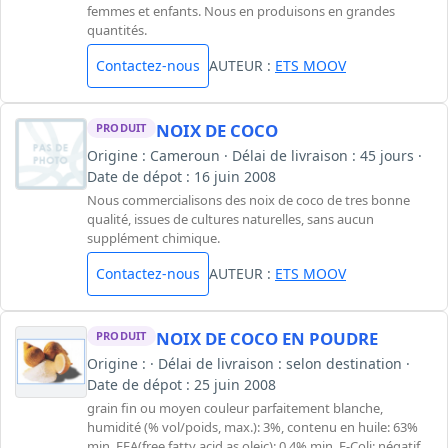
femmes et enfants. Nous en produisons en grandes
quantités.
Contactez-nous
AUTEUR :
ETS MOOV
NOIX DE COCO
PRODUIT
Origine : Cameroun · Délai de livraison : 45 jours ·
Date de dépot : 16 juin 2008
Nous commercialisons des noix de coco de tres bonne
qualité, issues de cultures naturelles, sans aucun
supplément chimique.
Contactez-nous
AUTEUR :
ETS MOOV
NOIX DE COCO EN POUDRE
PRODUIT
Origine : · Délai de livraison : selon destination ·
Date de dépot : 25 juin 2008
grain fin ou moyen couleur parfaitement blanche,
humidité (% vol/poids, max.): 3%, contenu en huile: 63%
min, FFA(free fatty acid as oleic): 0,4% min, E-Coli: négatif,