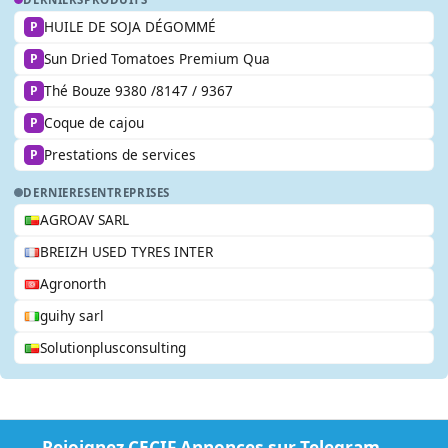
HUILE DE SOJA DÉGOMMÉ
P
Sun Dried Tomatoes Premium Qua
P
Thé Bouze 9380 /8147 / 9367
P
Coque de cajou
P
Prestations de services
P
DERNIERES
ENTREPRISES
AGROAV SARL
BREIZH USED TYRES INTER
Agronorth
guihy sarl
Solutionplusconsulting
Rejoignez CECIF Annonces sur Telegram