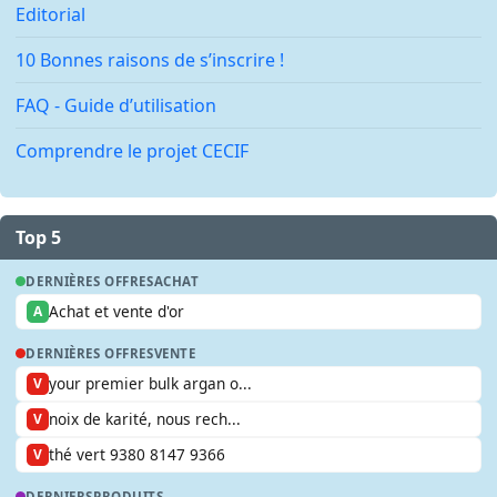
Editorial
10 Bonnes raisons de s’inscrire !
FAQ - Guide d’utilisation
Comprendre le projet CECIF
Top 5
DERNIÈRES OFFRES
ACHAT
Achat et vente d'or
A
DERNIÈRES OFFRES
VENTE
your premier bulk argan o...
V
noix de karité, nous rech...
V
thé vert 9380 8147 9366
V
DERNIERS
PRODUITS