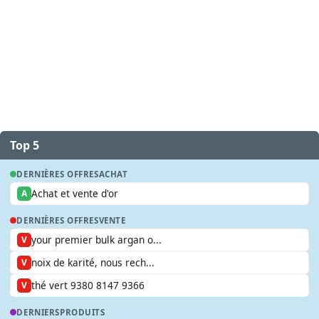
Top 5
DERNIÈRES OFFRES
ACHAT
Achat et vente d'or
A
DERNIÈRES OFFRES
VENTE
your premier bulk argan o...
V
noix de karité, nous rech...
V
thé vert 9380 8147 9366
V
DERNIERS
PRODUITS