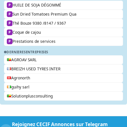
HUILE DE SOJA DÉGOMMÉ
P
Sun Dried Tomatoes Premium Qua
P
Thé Bouze 9380 /8147 / 9367
P
Coque de cajou
P
Prestations de services
P
DERNIERES
ENTREPRISES
AGROAV SARL
BREIZH USED TYRES INTER
Agronorth
guihy sarl
Solutionplusconsulting
Rejoignez CECIF Annonces sur Telegram