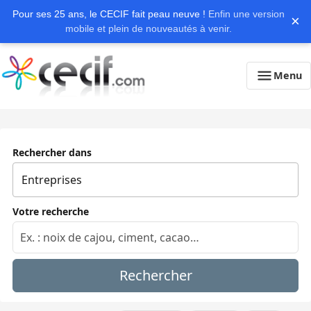
Pour ses 25 ans, le CECIF fait peau neuve !
Enfin une version
×
mobile et plein de nouveautés à venir.
Menu
Rechercher dans
Votre recherche
Rechercher