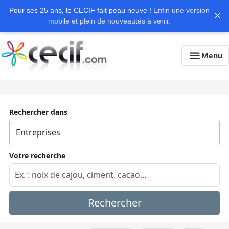
Pour ses 25 ans, le CECIF fait peau neuve !
Enfin une version
×
mobile et plein de nouveautés à venir.
Menu
Rechercher dans
Votre recherche
Rechercher