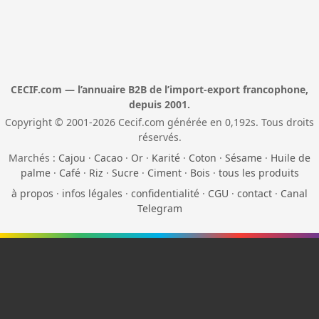
CECIF.com — l’annuaire B2B de l’import-export francophone,
depuis 2001.
Copyright © 2001-2026 Cecif.com générée en 0,192s. Tous droits
réservés.
Marchés :
Cajou
·
Cacao
·
Or
·
Karité
·
Coton
·
Sésame
·
Huile de
palme
·
Café
·
Riz
·
Sucre
·
Ciment
·
Bois
·
tous les produits
à propos
·
infos légales
·
confidentialité
·
CGU
·
contact
·
Canal
Telegram