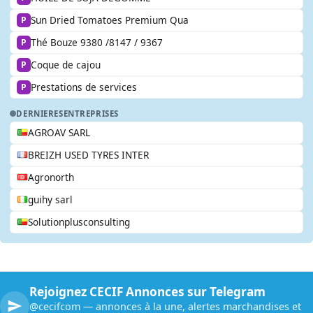
Sun Dried Tomatoes Premium Qua
P
Thé Bouze 9380 /8147 / 9367
P
Coque de cajou
P
Prestations de services
P
DERNIERES
ENTREPRISES
AGROAV SARL
BREIZH USED TYRES INTER
Agronorth
guihy sarl
Solutionplusconsulting
Rejoignez CECIF Annonces sur Telegram
@cecifcom — annonces à la une, alertes marchandises et