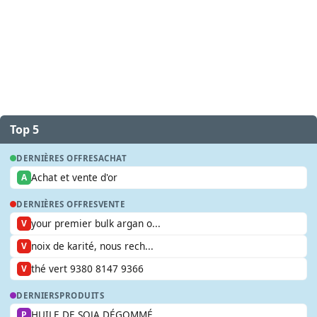
Top 5
DERNIÈRES OFFRES
ACHAT
Achat et vente d'or
A
DERNIÈRES OFFRES
VENTE
your premier bulk argan o...
V
noix de karité, nous rech...
V
thé vert 9380 8147 9366
V
DERNIERS
PRODUITS
HUILE DE SOJA DÉGOMMÉ
P