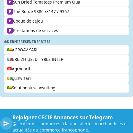
Sun Dried Tomatoes Premium Qua
P
Thé Bouze 9380 /8147 / 9367
P
Coque de cajou
P
Prestations de services
P
DERNIERES
ENTREPRISES
AGROAV SARL
BREIZH USED TYRES INTER
Agronorth
guihy sarl
Solutionplusconsulting
Rejoignez CECIF Annonces sur Telegram
@cecifcom — annonces à la une, alertes marchandises et
actualités du commerce francophone.