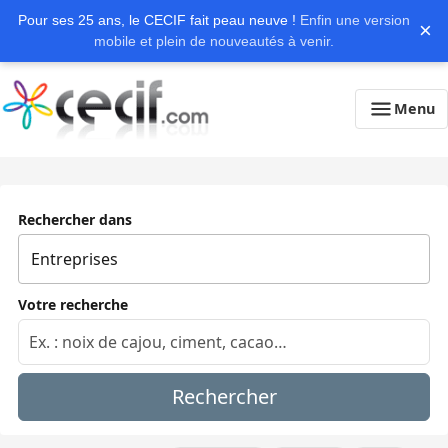
Pour ses 25 ans, le CECIF fait peau neuve !
Enfin une version
×
mobile et plein de nouveautés à venir.
Menu
Rechercher dans
Votre recherche
Rechercher