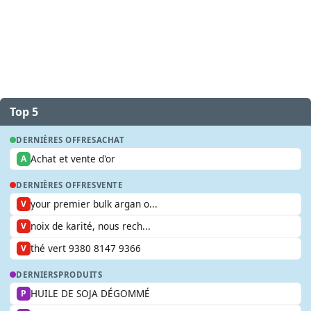
Top 5
DERNIÈRES OFFRES
ACHAT
Achat et vente d'or
A
DERNIÈRES OFFRES
VENTE
your premier bulk argan o...
V
noix de karité, nous rech...
V
thé vert 9380 8147 9366
V
DERNIERS
PRODUITS
HUILE DE SOJA DÉGOMMÉ
P