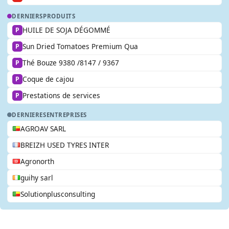
DERNIERS
PRODUITS
HUILE DE SOJA DÉGOMMÉ
P
Sun Dried Tomatoes Premium Qua
P
Thé Bouze 9380 /8147 / 9367
P
Coque de cajou
P
Prestations de services
P
DERNIERES
ENTREPRISES
AGROAV SARL
BREIZH USED TYRES INTER
Agronorth
guihy sarl
Solutionplusconsulting