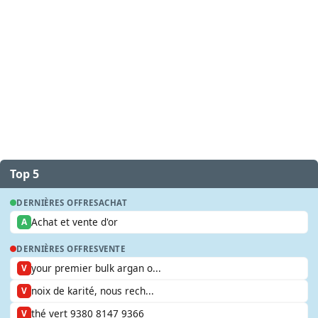
Top 5
DERNIÈRES OFFRES
ACHAT
Achat et vente d'or
A
DERNIÈRES OFFRES
VENTE
your premier bulk argan o...
V
noix de karité, nous rech...
V
thé vert 9380 8147 9366
V