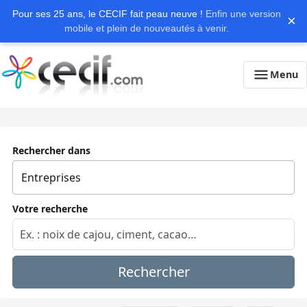
Pour ses 25 ans, le CECIF fait peau neuve !
Enfin une version
×
mobile et plein de nouveautés à venir.
Menu
Rechercher dans
Votre recherche
Rechercher