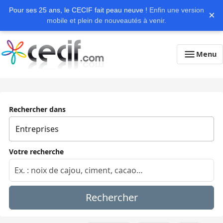
Pour ses 25 ans, le CECIF fait peau neuve !
Enfin une version
×
mobile et plein de nouveautés à venir.
Menu
Rechercher dans
Votre recherche
Rechercher