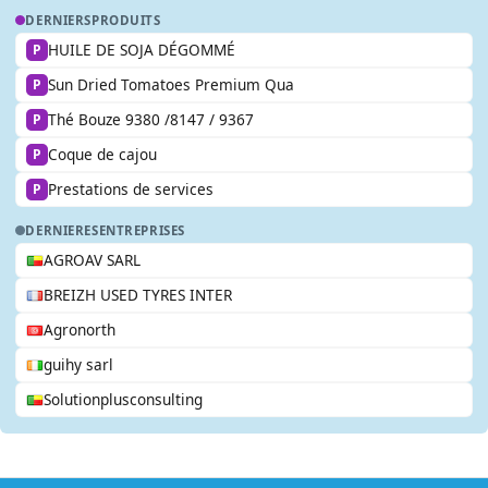
DERNIERS
PRODUITS
HUILE DE SOJA DÉGOMMÉ
P
Sun Dried Tomatoes Premium Qua
P
Thé Bouze 9380 /8147 / 9367
P
Coque de cajou
P
Prestations de services
P
DERNIERES
ENTREPRISES
AGROAV SARL
BREIZH USED TYRES INTER
Agronorth
guihy sarl
Solutionplusconsulting