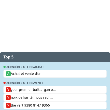
Top 5
DERNIÈRES OFFRES
ACHAT
Achat et vente d'or
A
DERNIÈRES OFFRES
VENTE
your premier bulk argan o...
V
noix de karité, nous rech...
V
thé vert 9380 8147 9366
V