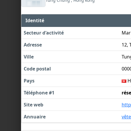
Tung Chung , Hong kong
Identité
Secteur d'activité
Mar
Adresse
12,
Ville
Tun
Code postal
000
Pays
H
Téléphone #1
rés
Site web
htt
Annuaire
vêt