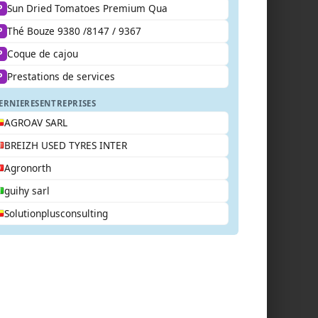
Sun Dried Tomatoes Premium Qua
P
Thé Bouze 9380 /8147 / 9367
P
Coque de cajou
P
Prestations de services
P
ERNIERES
ENTREPRISES
AGROAV SARL
BREIZH USED TYRES INTER
Agronorth
guihy sarl
Solutionplusconsulting