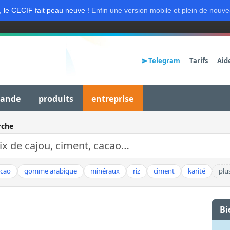
, le CECIF fait peau neuve !
Enfin une version mobile et plein de nouve
Telegram
Tarifs
Aid
mande
produits
entreprise
rche
acao
gomme arabique
minéraux
riz
ciment
karité
plu
Bi