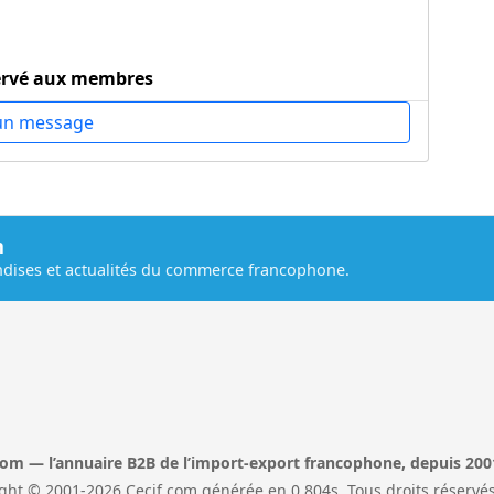
ervé aux membres
un message
m
dises et actualités du commerce francophone.
com — l’annuaire B2B de l’import-export francophone, depuis 200
ght © 2001-2026 Cecif.com générée en 0,804s. Tous droits réservés