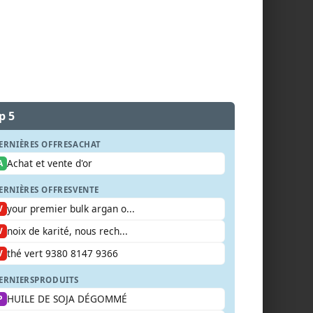
p 5
ERNIÈRES OFFRES
ACHAT
Achat et vente d'or
A
ERNIÈRES OFFRES
VENTE
your premier bulk argan o...
V
noix de karité, nous rech...
V
thé vert 9380 8147 9366
V
ERNIERS
PRODUITS
HUILE DE SOJA DÉGOMMÉ
P