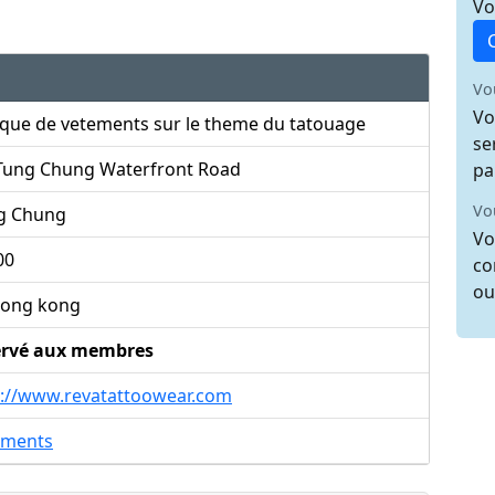
Vo
Vo
Vo
que de vetements sur le theme du tatouage
se
 Tung Chung Waterfront Road
pa
Vo
g Chung
Vo
00
co
ou
ong kong
ervé aux membres
p://www.revatattoowear.com
ements