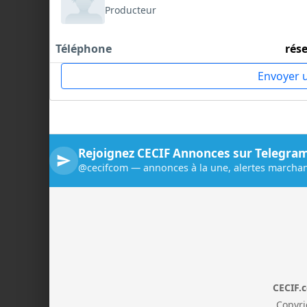
Producteur
Téléphone
rés
Envoyer 
Rejoignez CECIF Annonces sur Telegra
@cecifcom — annonces à la une, alertes marchan
CECIF.
Copyri