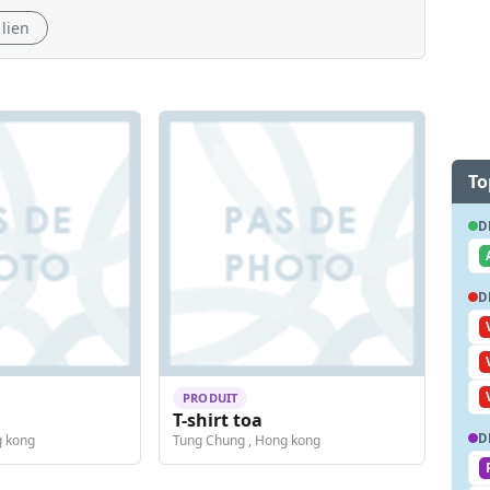
 lien
To
D
D
PRODUIT
T-shirt toa
D
g kong
Tung Chung , Hong kong