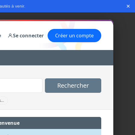
×
autés à venir.
Se connecter
Créer un compte
e
Rechercher
s…
envenue