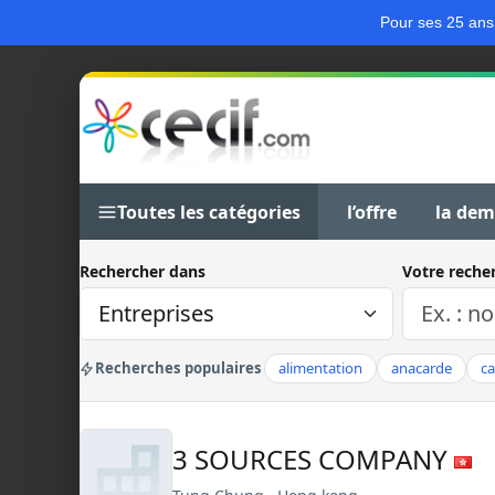
Pour ses 25 ans
Toutes les catégories
l’offre
la de
Rechercher dans
Votre reche
Recherches populaires
alimentation
anacarde
c
3 SOURCES COMPANY