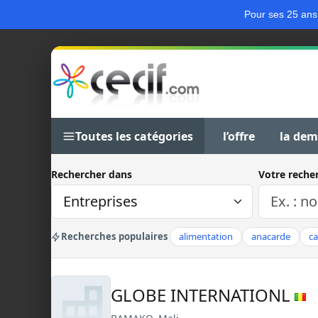
Pour ses 25 ans
Toutes les catégories
l’offre
la de
Rechercher dans
Votre reche
Recherches populaires
alimentation
anacarde
c
GLOBE INTERNATIONL