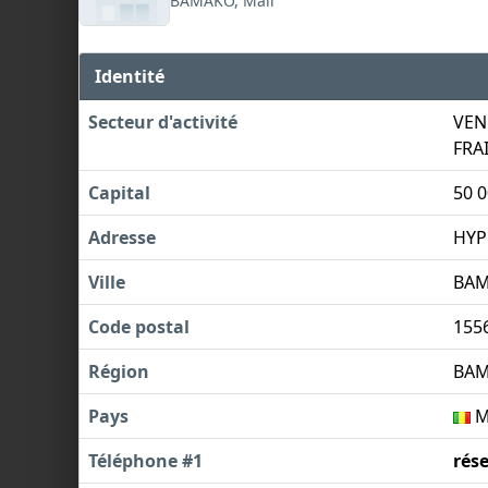
BAMAKO, Mali
Identité
Secteur d'activité
VEN
FRAI
Capital
50 
Adresse
HYP
Ville
BA
Code postal
155
Région
BA
Pays
M
Téléphone #1
rés