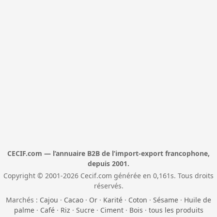
CECIF.com — l’annuaire B2B de l’import-export francophone,
depuis 2001.
Copyright © 2001-2026 Cecif.com générée en 0,161s. Tous droits
réservés.
Marchés :
Cajou
·
Cacao
·
Or
·
Karité
·
Coton
·
Sésame
·
Huile de
palme
·
Café
·
Riz
·
Sucre
·
Ciment
·
Bois
·
tous les produits