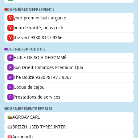
DERNIÈRES OFFRES
VENTE
your premier bulk argan o...
V
noix de karité, nous rech...
V
thé vert 9380 8147 9366
V
DERNIERS
PRODUITS
HUILE DE SOJA DÉGOMMÉ
P
Sun Dried Tomatoes Premium Qua
P
Thé Bouze 9380 /8147 / 9367
P
Coque de cajou
P
Prestations de services
P
DERNIERES
ENTREPRISES
AGROAV SARL
BREIZH USED TYRES INTER
Agronorth