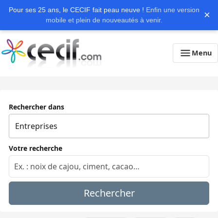
Pour ses 25 ans, le CECIF fait peau neuve !
Enfin une version
×
mobile et plein de nouveautés à venir.
Menu
Rechercher dans
Votre recherche
Rechercher