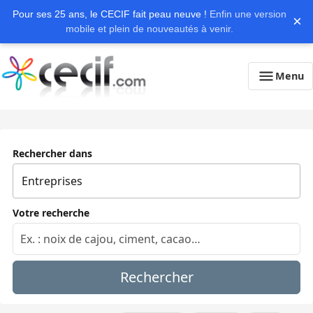
Pour ses 25 ans, le CECIF fait peau neuve !
Enfin une version
×
mobile et plein de nouveautés à venir.
Menu
Rechercher dans
Votre recherche
Rechercher