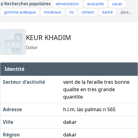
Recherches populaires
alimentation
anacarde
cacao
gomme arabique
minéraux
riz
ciment
karité
plus…
KEUR KHADIM
Dakar
Identité
Secteur d'activité
vent de la feraille tres bonne
qualite en tres grande
quantite
Adresse
h.l.m. las palmas n 565
Ville
dakar
Région
dakar