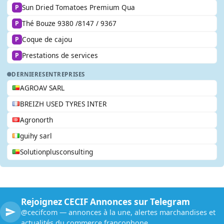
Sun Dried Tomatoes Premium Qua
P
Thé Bouze 9380 /8147 / 9367
P
Coque de cajou
P
Prestations de services
P
DERNIERES
ENTREPRISES
AGROAV SARL
BREIZH USED TYRES INTER
Agronorth
guihy sarl
Solutionplusconsulting
Rejoignez CECIF Annonces sur Telegram
@cecifcom — annonces à la une, alertes marchandises et
actualités du commerce francophone.