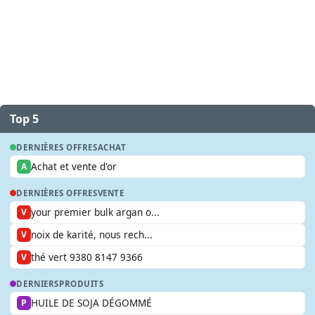
Top 5
DERNIÈRES OFFRES
ACHAT
Achat et vente d'or
A
DERNIÈRES OFFRES
VENTE
your premier bulk argan o...
V
noix de karité, nous rech...
V
thé vert 9380 8147 9366
V
DERNIERS
PRODUITS
HUILE DE SOJA DÉGOMMÉ
P