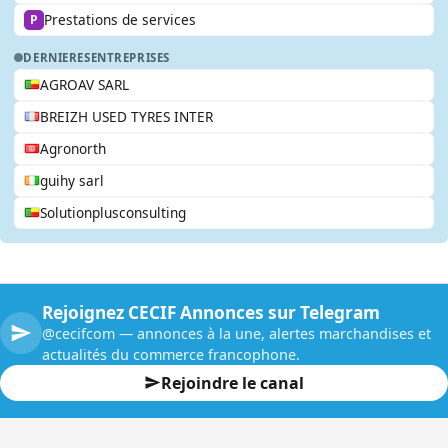
Prestations de services
P
DERNIERES
ENTREPRISES
AGROAV SARL
BREIZH USED TYRES INTER
Agronorth
guihy sarl
Solutionplusconsulting
Rejoignez CECIF Annonces sur Telegram
@cecifcom — annonces à la une, alertes marchandises et
actualités du commerce francophone.
Rejoindre le canal