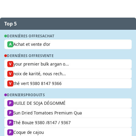
Top 5
DERNIÈRES OFFRES
ACHAT
Achat et vente d'or
A
DERNIÈRES OFFRES
VENTE
your premier bulk argan o...
V
noix de karité, nous rech...
V
thé vert 9380 8147 9366
V
DERNIERS
PRODUITS
HUILE DE SOJA DÉGOMMÉ
P
Sun Dried Tomatoes Premium Qua
P
Thé Bouze 9380 /8147 / 9367
P
Coque de cajou
P