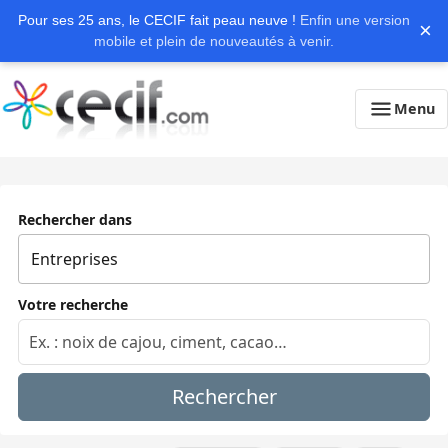
Pour ses 25 ans, le CECIF fait peau neuve !
Enfin une version
×
mobile et plein de nouveautés à venir.
Menu
Rechercher dans
Votre recherche
Rechercher