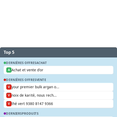
Top 5
DERNIÈRES OFFRES
ACHAT
Achat et vente d'or
A
DERNIÈRES OFFRES
VENTE
your premier bulk argan o...
V
noix de karité, nous rech...
V
thé vert 9380 8147 9366
V
DERNIERS
PRODUITS