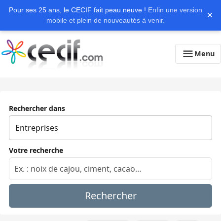
Pour ses 25 ans, le CECIF fait peau neuve !
Enfin une version
×
mobile et plein de nouveautés à venir.
Menu
Rechercher dans
Votre recherche
Rechercher