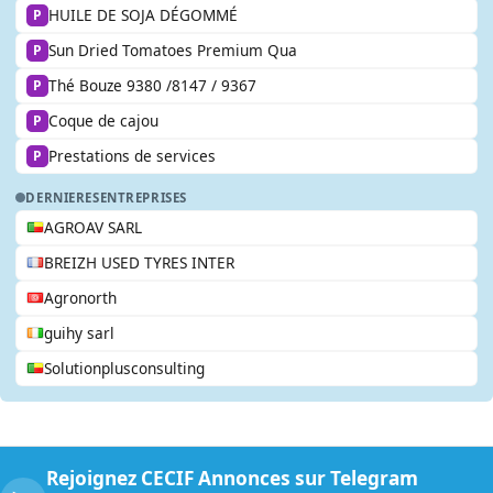
HUILE DE SOJA DÉGOMMÉ
P
Sun Dried Tomatoes Premium Qua
P
Thé Bouze 9380 /8147 / 9367
P
Coque de cajou
P
Prestations de services
P
DERNIERES
ENTREPRISES
AGROAV SARL
BREIZH USED TYRES INTER
Agronorth
guihy sarl
Solutionplusconsulting
Rejoignez CECIF Annonces sur Telegram