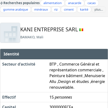
Recherches populaires
alimentation
anacarde
cacao
gomme arabique
minéraux
riz
ciment
karité
plus…
KANI ENTREPRISE SARL
BAMAKO, Mali
Identité
Secteur d'activité
BTP , Commerce Général et
représentation commerciale ,
Peinture bâtiment ,Menuiserie
Allu ,Design et études ,énergie
renouvelable.
Effectif
15
personnes
Capital
3000000FCFa