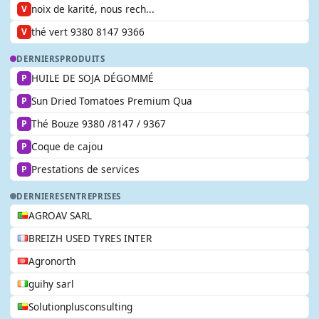
noix de karité, nous rech...
V
thé vert 9380 8147 9366
V
DERNIERS
PRODUITS
HUILE DE SOJA DÉGOMMÉ
P
Sun Dried Tomatoes Premium Qua
P
Thé Bouze 9380 /8147 / 9367
P
Coque de cajou
P
Prestations de services
P
DERNIERES
ENTREPRISES
AGROAV SARL
BREIZH USED TYRES INTER
Agronorth
guihy sarl
Solutionplusconsulting