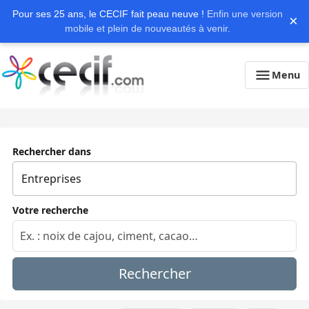
Pour ses 25 ans, le CECIF fait peau neuve !
Enfin une version
×
mobile et plein de nouveautés à venir.
Menu
Rechercher dans
Votre recherche
Rechercher