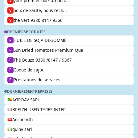
your premier bulk argan o...
V
noix de karité, nous rech...
V
thé vert 9380 8147 9366
V
DERNIERS
PRODUITS
HUILE DE SOJA DÉGOMMÉ
P
Sun Dried Tomatoes Premium Qua
P
Thé Bouze 9380 /8147 / 9367
P
Coque de cajou
P
Prestations de services
P
DERNIERES
ENTREPRISES
AGROAV SARL
BREIZH USED TYRES INTER
Agronorth
guihy sarl