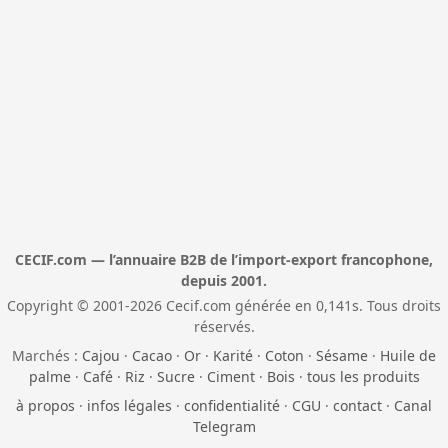
CECIF.com — l’annuaire B2B de l’import-export francophone,
depuis 2001.
Copyright © 2001-2026 Cecif.com générée en 0,141s. Tous droits
réservés.
Marchés :
Cajou
·
Cacao
·
Or
·
Karité
·
Coton
·
Sésame
·
Huile de
palme
·
Café
·
Riz
·
Sucre
·
Ciment
·
Bois
·
tous les produits
à propos
·
infos légales
·
confidentialité
·
CGU
·
contact
·
Canal
Telegram