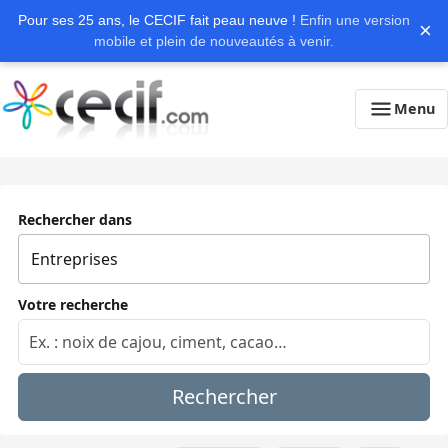
Pour ses 25 ans, le CECIF fait peau neuve !
Enfin une version
×
mobile et plein de nouveautés à venir.
Menu
Rechercher dans
Votre recherche
Rechercher