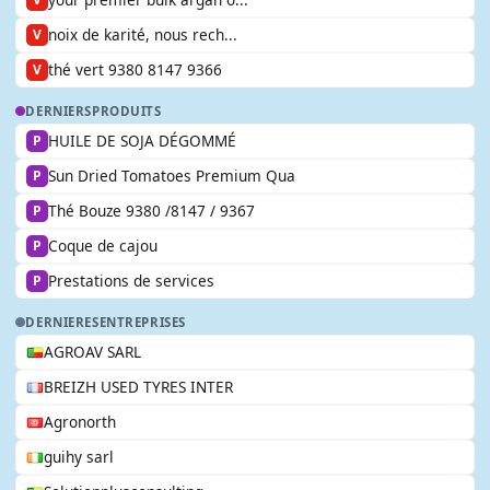
noix de karité, nous rech...
V
thé vert 9380 8147 9366
V
DERNIERS
PRODUITS
HUILE DE SOJA DÉGOMMÉ
P
Sun Dried Tomatoes Premium Qua
P
Thé Bouze 9380 /8147 / 9367
P
Coque de cajou
P
Prestations de services
P
DERNIERES
ENTREPRISES
AGROAV SARL
BREIZH USED TYRES INTER
Agronorth
guihy sarl