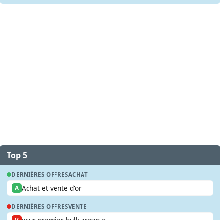
Top 5
DERNIÈRES OFFRES
ACHAT
Achat et vente d'or
A
DERNIÈRES OFFRES
VENTE
your premier bulk argan o...
V