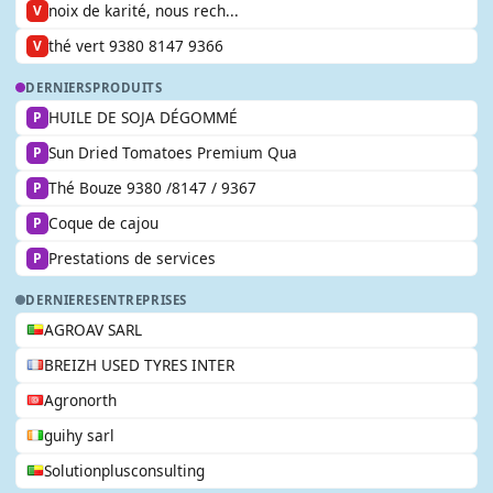
noix de karité, nous rech...
V
thé vert 9380 8147 9366
V
DERNIERS
PRODUITS
HUILE DE SOJA DÉGOMMÉ
P
Sun Dried Tomatoes Premium Qua
P
Thé Bouze 9380 /8147 / 9367
P
Coque de cajou
P
Prestations de services
P
DERNIERES
ENTREPRISES
AGROAV SARL
BREIZH USED TYRES INTER
Agronorth
guihy sarl
Solutionplusconsulting