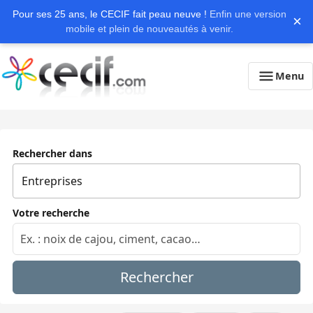
Pour ses 25 ans, le CECIF fait peau neuve !
Enfin une version
×
mobile et plein de nouveautés à venir.
Menu
Rechercher dans
Votre recherche
Rechercher