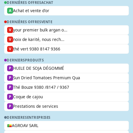
DERNIÈRES OFFRES
ACHAT
Achat et vente d'or
A
DERNIÈRES OFFRES
VENTE
your premier bulk argan o...
V
noix de karité, nous rech...
V
thé vert 9380 8147 9366
V
DERNIERS
PRODUITS
HUILE DE SOJA DÉGOMMÉ
P
Sun Dried Tomatoes Premium Qua
P
Thé Bouze 9380 /8147 / 9367
P
Coque de cajou
P
Prestations de services
P
DERNIERES
ENTREPRISES
AGROAV SARL