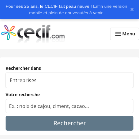
Pour ses 25 ans, le CECIF fait peau neuve !
Enfin une version
×
mobile et plein de nouveautés à venir.
Menu
Rechercher dans
Votre recherche
Rechercher