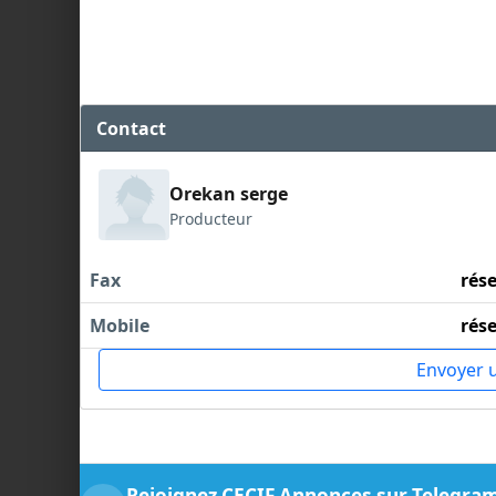
Contact
Orekan serge
Producteur
Fax
rés
Mobile
rés
Envoyer 
Rejoignez CECIF Annonces sur Telegra