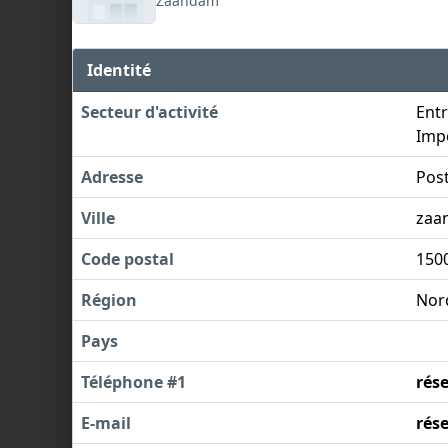
Zaandam
Identité
Secteur d'activité
Entr
Impo
Adresse
Pos
Ville
zaa
Code postal
150
Région
Nor
Pays
Téléphone #1
rés
E-mail
rés