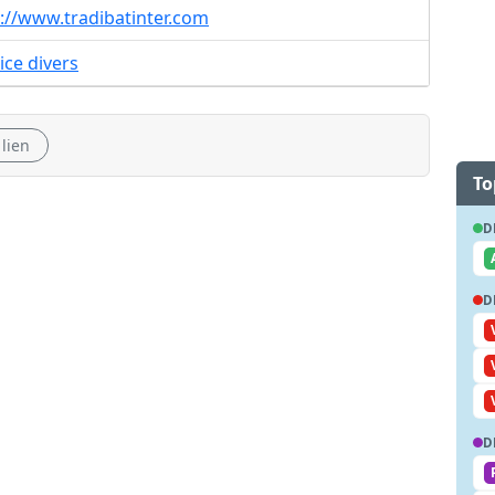
://www.tradibatinter.com
ice divers
 lien
To
D
D
D