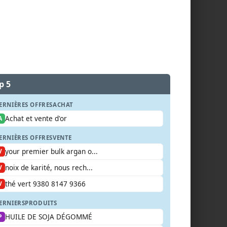
p 5
ERNIÈRES OFFRES
ACHAT
Achat et vente d'or
A
ERNIÈRES OFFRES
VENTE
your premier bulk argan o...
V
noix de karité, nous rech...
V
thé vert 9380 8147 9366
V
ERNIERS
PRODUITS
HUILE DE SOJA DÉGOMMÉ
P