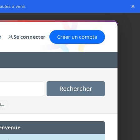
×
autés à venir.
Se connecter
Créer un compte
e
Rechercher
s…
envenue