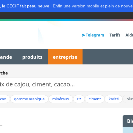
, le CECIF fait peau neuve !
Enfin une version mobile et plein de nouve
Telegram
Tarifs
Aid
mande
produits
entreprise
rche
acao
gomme arabique
minéraux
riz
ciment
karité
plu
Bi
L