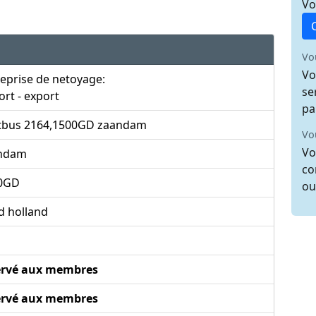
Vo
Vo
Vo
eprise de netoyage:
se
rt - export
pa
tbus 2164,1500GD zaandam
Vo
Vo
ndam
co
0GD
ou
d holland
ervé aux membres
ervé aux membres