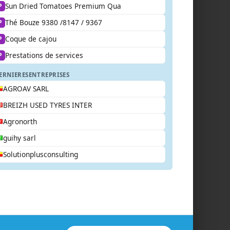
Sun Dried Tomatoes Premium Qua
P
Thé Bouze 9380 /8147 / 9367
P
Coque de cajou
P
Prestations de services
P
ERNIERES
ENTREPRISES
AGROAV SARL
BREIZH USED TYRES INTER
Agronorth
guihy sarl
Solutionplusconsulting