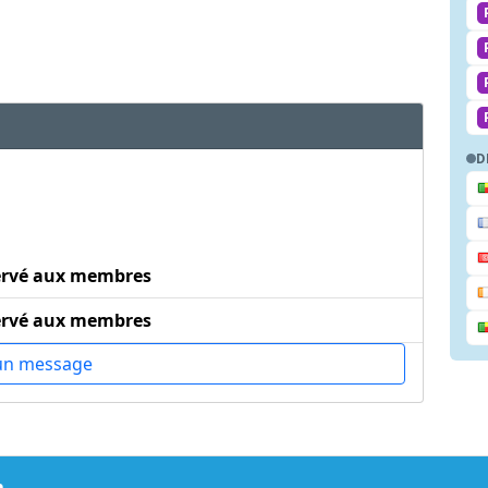
D
ervé aux membres
ervé aux membres
un message
m