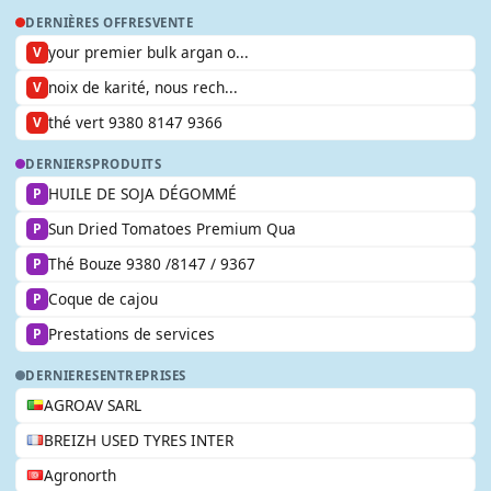
DERNIÈRES OFFRES
VENTE
your premier bulk argan o...
V
noix de karité, nous rech...
V
thé vert 9380 8147 9366
V
DERNIERS
PRODUITS
HUILE DE SOJA DÉGOMMÉ
P
Sun Dried Tomatoes Premium Qua
P
Thé Bouze 9380 /8147 / 9367
P
Coque de cajou
P
Prestations de services
P
DERNIERES
ENTREPRISES
AGROAV SARL
BREIZH USED TYRES INTER
Agronorth