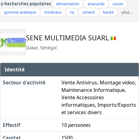
Recherches populaires
alimentation
anacarde
cacao
gomme arabique
minéraux
riz
ciment
karité
plus…
SENE MULTIMEDIA SUARL
Dakar, Sénégal
Identité
Secteur d'activité
Vente Antivirus, Montage video,
Maintenance Informatique,
Vente Accessoires
informatiques, Imports/Exports
et services divers
Effectif
10
personnes
Capital
1500