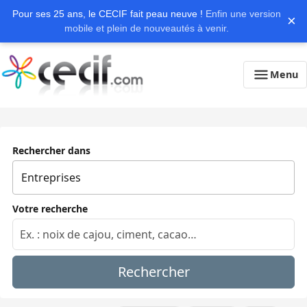
Pour ses 25 ans, le CECIF fait peau neuve !
Enfin une version
×
mobile et plein de nouveautés à venir.
Menu
Rechercher dans
Votre recherche
Rechercher