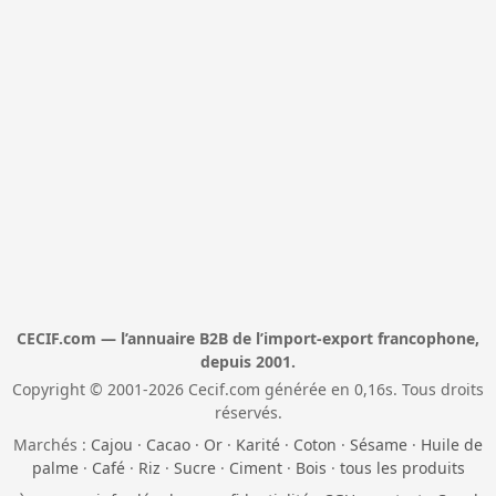
CECIF.com — l’annuaire B2B de l’import-export francophone,
depuis 2001.
Copyright © 2001-2026 Cecif.com générée en 0,16s. Tous droits
réservés.
Marchés :
Cajou
·
Cacao
·
Or
·
Karité
·
Coton
·
Sésame
·
Huile de
palme
·
Café
·
Riz
·
Sucre
·
Ciment
·
Bois
·
tous les produits