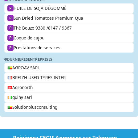
HUILE DE SOJA DÉGOMMÉ
P
Sun Dried Tomatoes Premium Qua
P
Thé Bouze 9380 /8147 / 9367
P
Coque de cajou
P
Prestations de services
P
DERNIERES
ENTREPRISES
AGROAV SARL
BREIZH USED TYRES INTER
Agronorth
guihy sarl
Solutionplusconsulting
Rejoignez CECIF Annonces sur Telegram