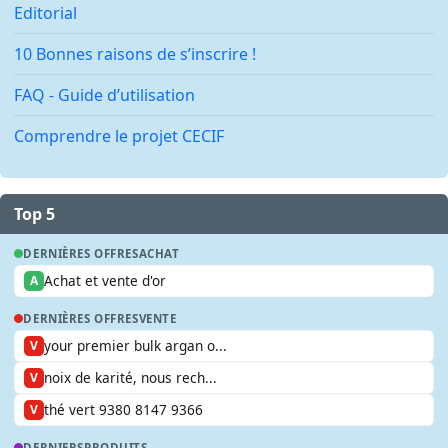
Editorial
10 Bonnes raisons de s’inscrire !
FAQ - Guide d’utilisation
Comprendre le projet CECIF
Top 5
DERNIÈRES OFFRES
ACHAT
Achat et vente d'or
A
DERNIÈRES OFFRES
VENTE
your premier bulk argan o...
V
noix de karité, nous rech...
V
thé vert 9380 8147 9366
V
DERNIERS
PRODUITS