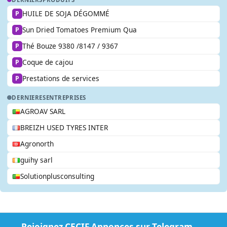
HUILE DE SOJA DÉGOMMÉ
P
Sun Dried Tomatoes Premium Qua
P
Thé Bouze 9380 /8147 / 9367
P
Coque de cajou
P
Prestations de services
P
DERNIERES
ENTREPRISES
AGROAV SARL
BREIZH USED TYRES INTER
Agronorth
guihy sarl
Solutionplusconsulting
Rejoignez CECIF Annonces sur Telegram