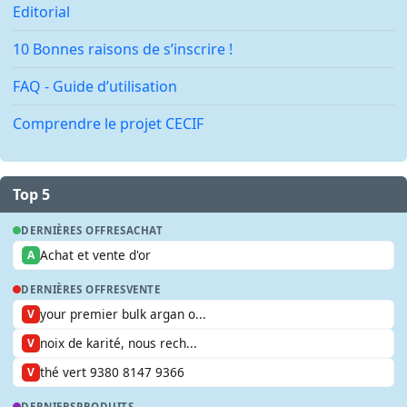
Editorial
10 Bonnes raisons de s’inscrire !
FAQ - Guide d’utilisation
Comprendre le projet CECIF
Top 5
DERNIÈRES OFFRES
ACHAT
Achat et vente d'or
A
DERNIÈRES OFFRES
VENTE
your premier bulk argan o...
V
noix de karité, nous rech...
V
thé vert 9380 8147 9366
V
DERNIERS
PRODUITS