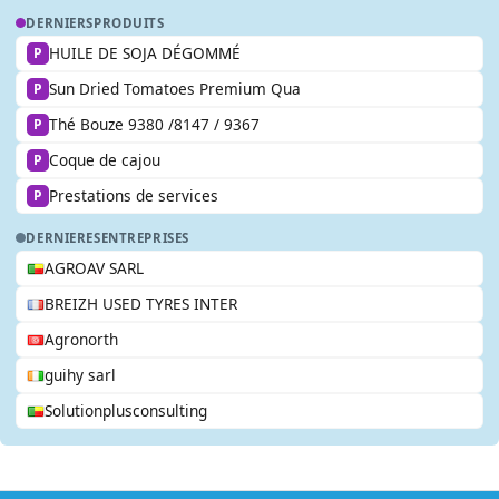
DERNIERS
PRODUITS
HUILE DE SOJA DÉGOMMÉ
P
Sun Dried Tomatoes Premium Qua
P
Thé Bouze 9380 /8147 / 9367
P
Coque de cajou
P
Prestations de services
P
DERNIERES
ENTREPRISES
AGROAV SARL
BREIZH USED TYRES INTER
Agronorth
guihy sarl
Solutionplusconsulting