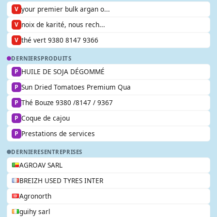
your premier bulk argan o...
V
noix de karité, nous rech...
V
thé vert 9380 8147 9366
V
DERNIERS
PRODUITS
HUILE DE SOJA DÉGOMMÉ
P
Sun Dried Tomatoes Premium Qua
P
Thé Bouze 9380 /8147 / 9367
P
Coque de cajou
P
Prestations de services
P
DERNIERES
ENTREPRISES
AGROAV SARL
BREIZH USED TYRES INTER
Agronorth
guihy sarl