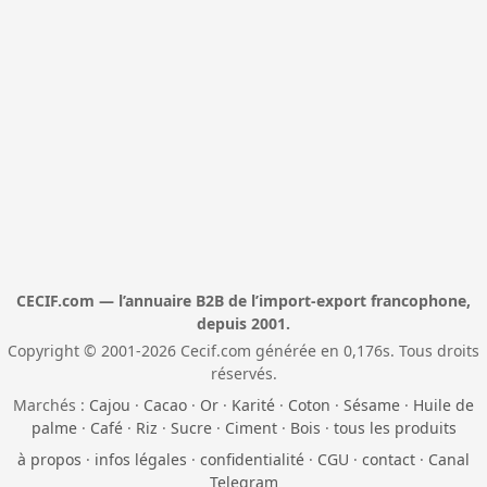
CECIF.com — l’annuaire B2B de l’import-export francophone,
depuis 2001.
Copyright © 2001-2026 Cecif.com générée en 0,176s. Tous droits
réservés.
Marchés :
Cajou
·
Cacao
·
Or
·
Karité
·
Coton
·
Sésame
·
Huile de
palme
·
Café
·
Riz
·
Sucre
·
Ciment
·
Bois
·
tous les produits
à propos
·
infos légales
·
confidentialité
·
CGU
·
contact
·
Canal
Telegram