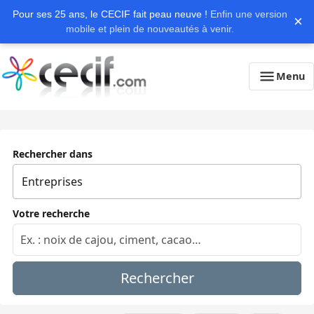
Pour ses 25 ans, le CECIF fait peau neuve !
Enfin une version
×
mobile et plein de nouveautés à venir.
Menu
Rechercher dans
Votre recherche
Rechercher