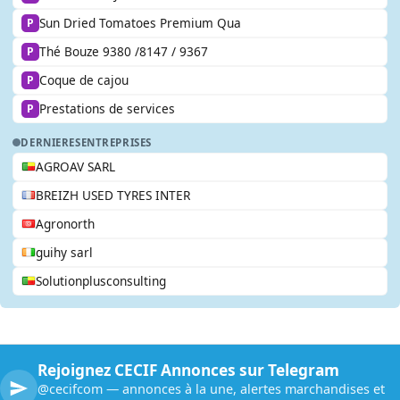
Sun Dried Tomatoes Premium Qua
P
Thé Bouze 9380 /8147 / 9367
P
Coque de cajou
P
Prestations de services
P
DERNIERES
ENTREPRISES
AGROAV SARL
BREIZH USED TYRES INTER
Agronorth
guihy sarl
Solutionplusconsulting
Rejoignez CECIF Annonces sur Telegram
@cecifcom — annonces à la une, alertes marchandises et