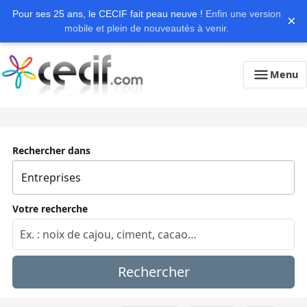
Pour ses 25 ans, le CECIF fait peau neuve !
Enfin une version
×
mobile et plein de nouveautés à venir.
Menu
Rechercher dans
Votre recherche
Rechercher