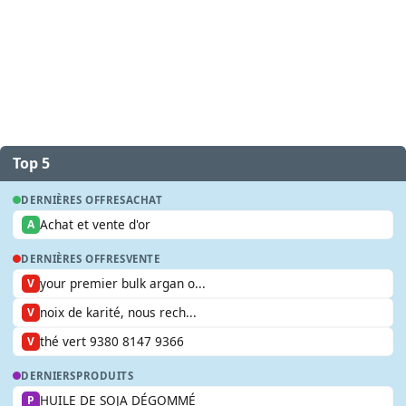
Top 5
DERNIÈRES OFFRES
ACHAT
Achat et vente d'or
A
DERNIÈRES OFFRES
VENTE
your premier bulk argan o...
V
noix de karité, nous rech...
V
thé vert 9380 8147 9366
V
DERNIERS
PRODUITS
HUILE DE SOJA DÉGOMMÉ
P