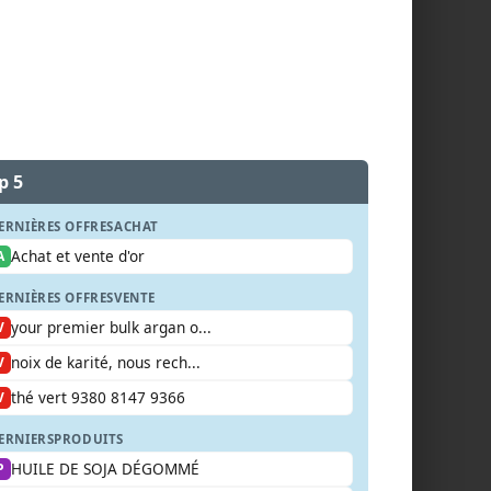
p 5
ERNIÈRES OFFRES
ACHAT
Achat et vente d'or
A
ERNIÈRES OFFRES
VENTE
your premier bulk argan o...
V
noix de karité, nous rech...
V
thé vert 9380 8147 9366
V
ERNIERS
PRODUITS
HUILE DE SOJA DÉGOMMÉ
P