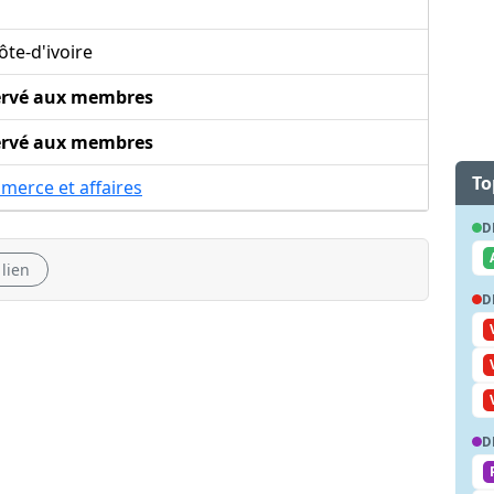
D
te-d'ivoire
ervé aux membres
ervé aux membres
To
merce et affaires
D
 lien
D
D