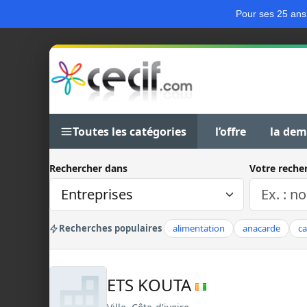
Pour ses 25 ans
Toutes les catégories
l’offre
la de
Rechercher dans
Votre reche
Recherches populaires
alimentation
anacarde
c
ETS KOUTA