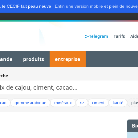
, le CECIF fait peau neuve !
Enfin une version mobile et plein de nouve
Telegram
Tarifs
Aid
mande
produits
entreprise
rche
acao
gomme arabique
minéraux
riz
ciment
karité
plu
Bi