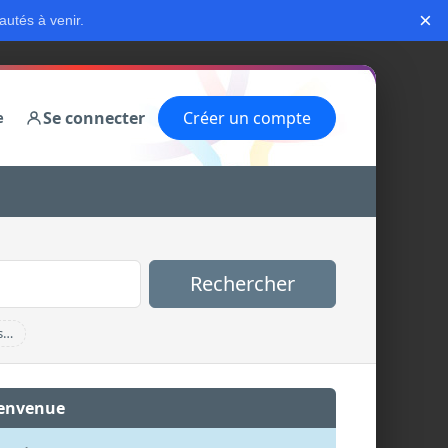
×
autés à venir.
Se connecter
Créer un compte
e
Rechercher
s…
envenue