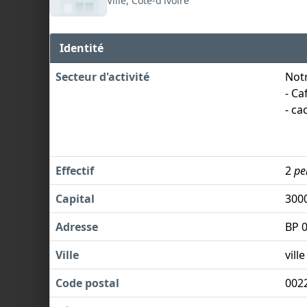
Ville, Côte-d'ivoire
Identité
Secteur d'activité
Notr
- Ca
- ca
Effectif
2
pe
Capital
300
Adresse
BP 
Ville
ville
Code postal
002