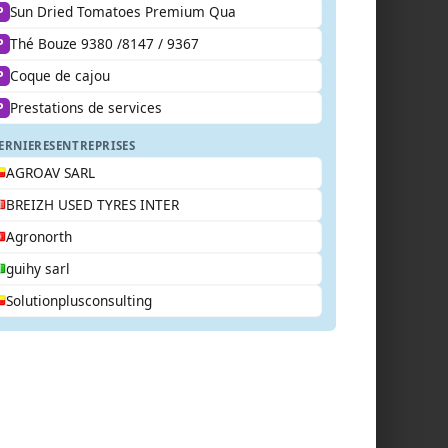
Sun Dried Tomatoes Premium Qua
P
Thé Bouze 9380 /8147 / 9367
P
Coque de cajou
P
Prestations de services
P
ERNIERES
ENTREPRISES
AGROAV SARL
BREIZH USED TYRES INTER
Agronorth
guihy sarl
Solutionplusconsulting