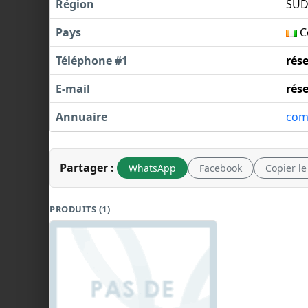
Région
SU
Pays
Cô
Téléphone #1
rés
E-mail
rés
Annuaire
com
Partager :
WhatsApp
Facebook
Copier le
PRODUITS (1)