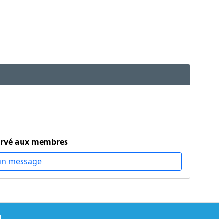
ervé aux membres
un message
m