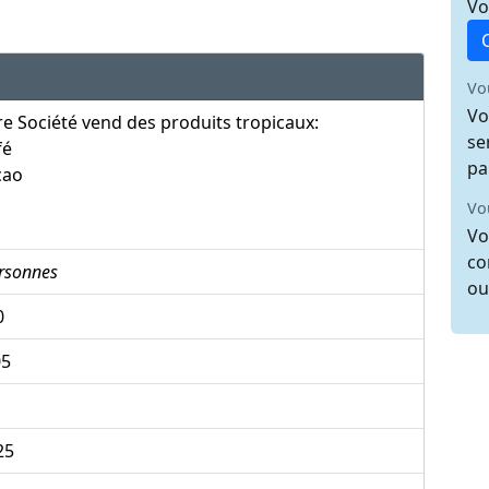
Vo
Vo
Vo
e Société vend des produits tropicaux:
se
fé
pa
cao
Vo
Vo
co
rsonnes
ou
0
05
25