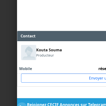
Contact
Kouta Souma
Producteur
Mobile
rés
Envoyer 
Rejoignez CECIF Annonces sur Telegra