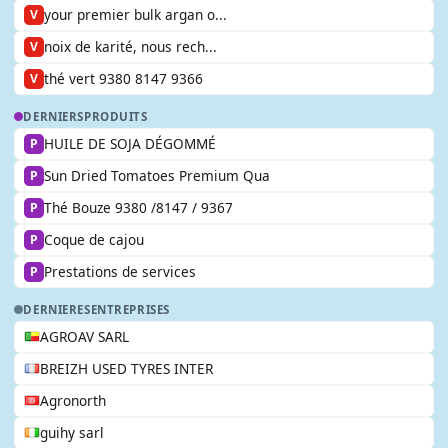
your premier bulk argan o...
V
noix de karité, nous rech...
V
thé vert 9380 8147 9366
V
DERNIERS
PRODUITS
HUILE DE SOJA DÉGOMMÉ
P
Sun Dried Tomatoes Premium Qua
P
Thé Bouze 9380 /8147 / 9367
P
Coque de cajou
P
Prestations de services
P
DERNIERES
ENTREPRISES
AGROAV SARL
BREIZH USED TYRES INTER
Agronorth
guihy sarl