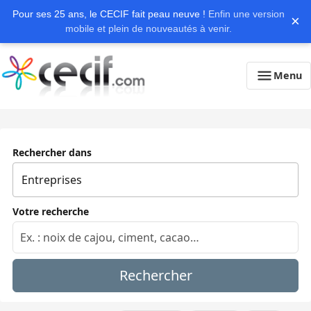
Pour ses 25 ans, le CECIF fait peau neuve !
Enfin une version
×
mobile et plein de nouveautés à venir.
Menu
Rechercher dans
Votre recherche
Rechercher