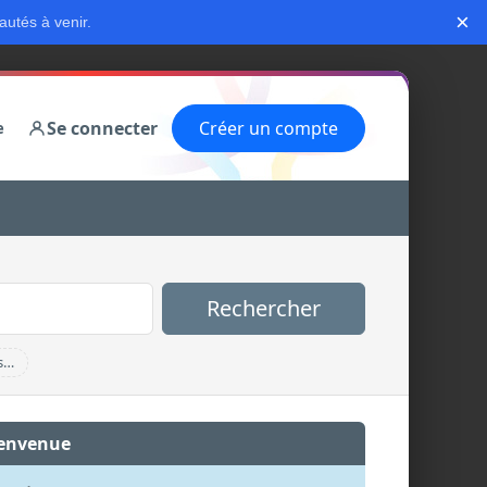
×
autés à venir.
Se connecter
Créer un compte
e
Rechercher
s…
envenue