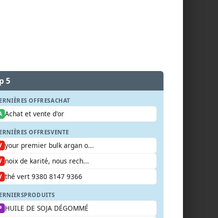
p 5
ERNIÈRES OFFRES
ACHAT
Achat et vente d'or
A
ERNIÈRES OFFRES
VENTE
your premier bulk argan o...
V
noix de karité, nous rech...
V
thé vert 9380 8147 9366
V
ERNIERS
PRODUITS
HUILE DE SOJA DÉGOMMÉ
P