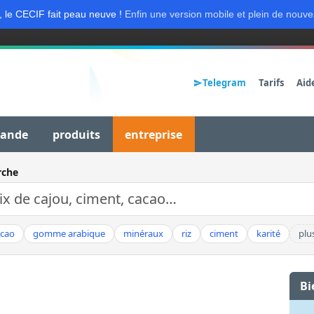
, le CECIF fait peau neuve !
Enfin une version mobile et plein de nouve
Telegram
Tarifs
Aid
mande
produits
entreprise
rche
acao
gomme arabique
minéraux
riz
ciment
karité
plu
Bi