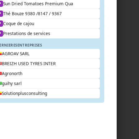
Sun Dried Tomatoes Premium Qua
P
Thé Bouze 9380 /8147 / 9367
P
Coque de cajou
P
Prestations de services
P
ERNIERES
ENTREPRISES
AGROAV SARL
BREIZH USED TYRES INTER
Agronorth
guihy sarl
Solutionplusconsulting