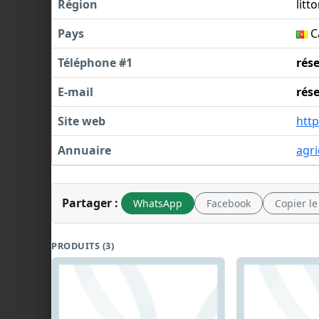
Région
litto
Pays
C
Téléphone #1
rés
E-mail
rés
Site web
http
Annuaire
agri
Partager :
WhatsApp
Facebook
Copier le
PRODUITS (3)