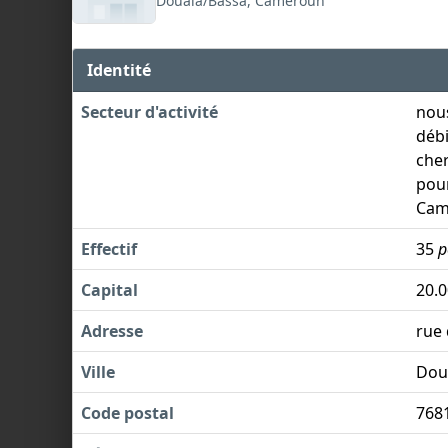
Douala/Bassa, Cameroun
Identité
Secteur d'activité
nous
débi
cher
pou
Cam
Effectif
35
p
Capital
20.
Adresse
rue
Ville
Dou
Code postal
768