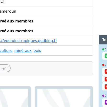
ral
ameroun
ervé aux membres
ervé aux membres
To
://edendestropiques.getiblog.fr
D
culture
,
minéraux
,
bois
D
 lien
D