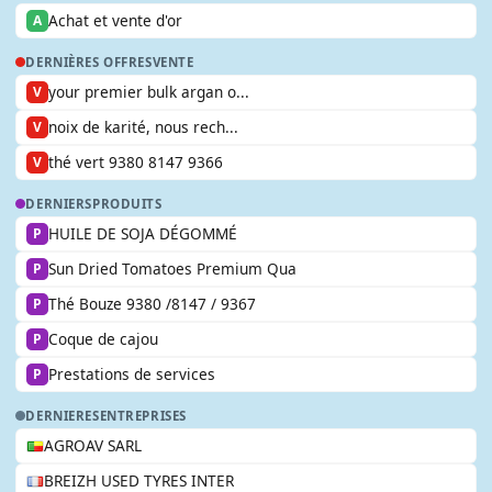
Achat et vente d'or
A
DERNIÈRES OFFRES
VENTE
your premier bulk argan o...
V
noix de karité, nous rech...
V
thé vert 9380 8147 9366
V
DERNIERS
PRODUITS
HUILE DE SOJA DÉGOMMÉ
P
Sun Dried Tomatoes Premium Qua
P
Thé Bouze 9380 /8147 / 9367
P
Coque de cajou
P
Prestations de services
P
DERNIERES
ENTREPRISES
AGROAV SARL
BREIZH USED TYRES INTER