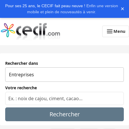
Pour ses 25 ans, le CECIF fait peau neuve !
Enfin une version
×
mobile et plein de nouveautés à venir.
Menu
Rechercher dans
Votre recherche
Rechercher