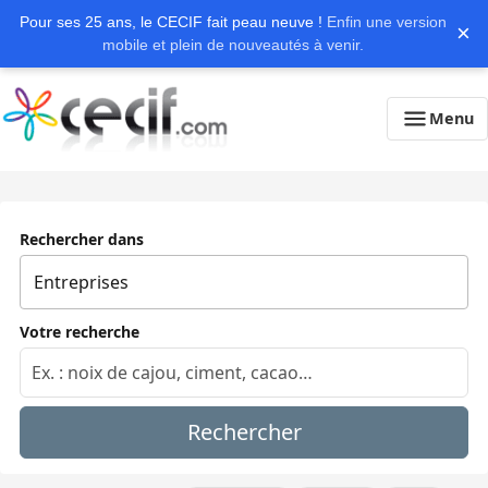
Pour ses 25 ans, le CECIF fait peau neuve !
Enfin une version
×
mobile et plein de nouveautés à venir.
Menu
Rechercher dans
Votre recherche
Rechercher