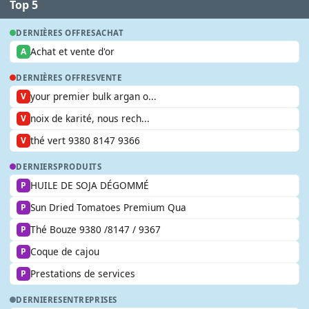
Top 5
DERNIÈRES OFFRES
ACHAT
Achat et vente d'or
A
DERNIÈRES OFFRES
VENTE
your premier bulk argan o...
V
noix de karité, nous rech...
V
thé vert 9380 8147 9366
V
DERNIERS
PRODUITS
HUILE DE SOJA DÉGOMMÉ
P
Sun Dried Tomatoes Premium Qua
P
Thé Bouze 9380 /8147 / 9367
P
Coque de cajou
P
Prestations de services
P
DERNIERES
ENTREPRISES