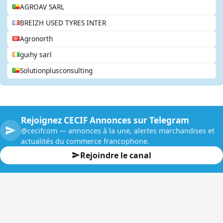
AGROAV SARL
BREIZH USED TYRES INTER
Agronorth
guihy sarl
Solutionplusconsulting
Rejoignez CECIF Annonces sur Telegram
@cecifcom — annonces à la une, alertes marchandises et
actualités du commerce francophone.
Rejoindre le canal