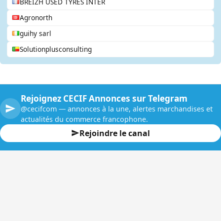
BREIZH USED TYRES INTER
Agronorth
guihy sarl
Solutionplusconsulting
Rejoignez CECIF Annonces sur Telegram
@cecifcom — annonces à la une, alertes marchandises et
actualités du commerce francophone.
Rejoindre le canal