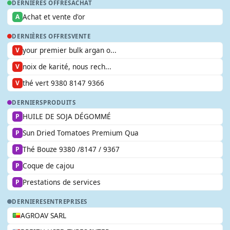
DERNIÈRES OFFRES
ACHAT
Achat et vente d'or
A
DERNIÈRES OFFRES
VENTE
your premier bulk argan o...
V
noix de karité, nous rech...
V
thé vert 9380 8147 9366
V
DERNIERS
PRODUITS
HUILE DE SOJA DÉGOMMÉ
P
Sun Dried Tomatoes Premium Qua
P
Thé Bouze 9380 /8147 / 9367
P
Coque de cajou
P
Prestations de services
P
DERNIERES
ENTREPRISES
AGROAV SARL