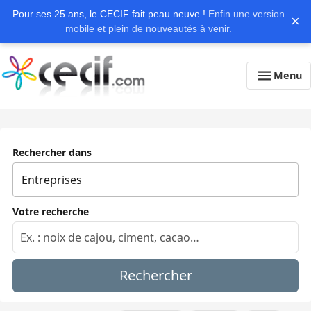
Pour ses 25 ans, le CECIF fait peau neuve !
Enfin une version
×
mobile et plein de nouveautés à venir.
Menu
Rechercher dans
Votre recherche
Rechercher