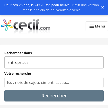
Pour ses 25 ans, le CECIF fait peau neuve !
Enfin une version
×
mobile et plein de nouveautés à venir.
Menu
Rechercher dans
Votre recherche
Rechercher