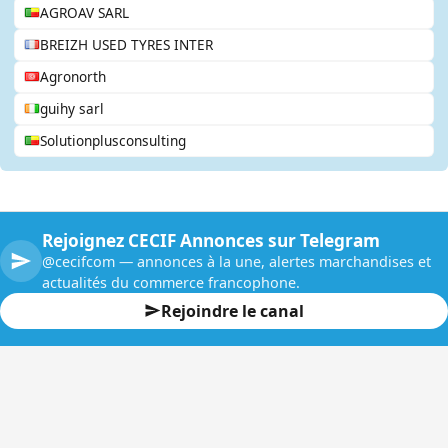
AGROAV SARL
BREIZH USED TYRES INTER
Agronorth
guihy sarl
Solutionplusconsulting
Rejoignez CECIF Annonces sur Telegram
@cecifcom — annonces à la une, alertes marchandises et
actualités du commerce francophone.
Rejoindre le canal