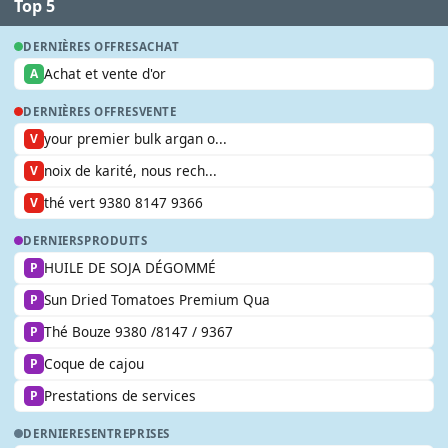
Top 5
DERNIÈRES OFFRES
ACHAT
Achat et vente d'or
A
DERNIÈRES OFFRES
VENTE
your premier bulk argan o...
V
noix de karité, nous rech...
V
thé vert 9380 8147 9366
V
DERNIERS
PRODUITS
HUILE DE SOJA DÉGOMMÉ
P
Sun Dried Tomatoes Premium Qua
P
Thé Bouze 9380 /8147 / 9367
P
Coque de cajou
P
Prestations de services
P
DERNIERES
ENTREPRISES